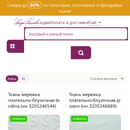
80%
Скидка до
на пальтовые, костюмные и брендовые
ткани!
Ещё
Акции
Оплата и доставка
Главная
→
Мережка
→
Новинки
Новинки
Рубль
УЕ
Ткань мережка
Ткань мережка
плательно-блузочная
te
плательно-блузочная
pi
ndina
(нн 3205246544)
ssero
(нн 3205246889)
НОВИНКА
НОВИНКА