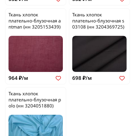
Ткань хлопок
Ткань хлопок
плательно-блузочная
a
плательно-блузочная
s
ntman
(нн 3205153439)
03108
(нн 3204369725)
964 ₽/м
698 ₽/м
Ткань хлопок
плательно-блузочная
p
olo
(нн 3204051880)