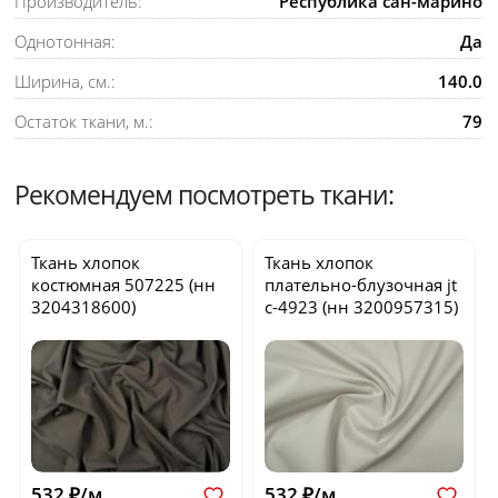
Производитель:
Республика сан-марино
Однотонная:
Да
Ширина, см.:
140.0
Остаток ткани, м.:
79
Рекомендуем посмотреть ткани:
Ткань хлопок
Ткань хлопок
костюмная
507225
(нн
плательно-блузочная
jt
3204318600)
c-4923
(нн 3200957315)
532 ₽/м
532 ₽/м