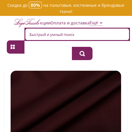
80%
Скидка до
на пальтовые, костюмные и брендовые
ткани!
Ещё
Акции
Оплата и доставка
Главная
→
Хлопок
→
Однотонная
→
Ткань хлопок плательно-
блузочная s03161