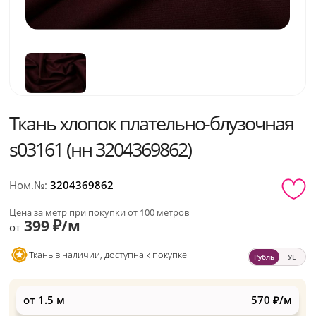
Ткань хлопок плательно-блузочная
s03161 (нн 3204369862)
Ном.№:
3204369862
Цена за метр при покупки от 100 метров
399 ₽/м
от
Ткань в наличии, доступна к покупке
Рубль
УЕ
от 1.5 м
570 ₽/м