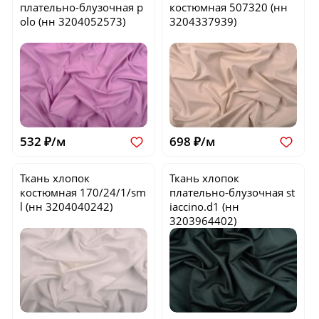
плательно-блузочная
p
костюмная
507320
(нн
olo
(нн 3204052573)
3204337939)
532 ₽/м
698 ₽/м
Ткань хлопок
Ткань хлопок
костюмная
170/24/1/sm
плательно-блузочная
st
l
(нн 3204040242)
iaccino.d1
(нн
3203964402)