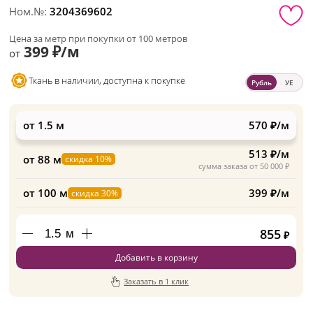
Ном.№:
3204369602
Цена за метр при покупки от 100 метров
399 ₽/м
от
Ткань в наличии, доступна к покупке
Рубль
УЕ
от 1.5 м
570 ₽/м
513 ₽/м
от 88 м
скидка 10%
сумма заказа от 50 000 ₽
от 100 м
399 ₽/м
скидка 30%
855
м
₽
Добавить в корзину
Заказать в 1 клик