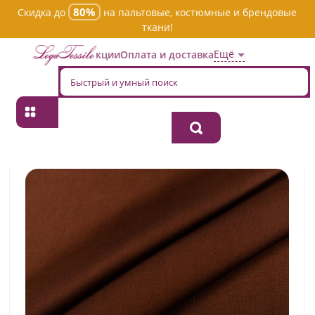
80%
Скидка до
на пальтовые, костюмные и брендовые
ткани!
Ещё
Акции
Оплата и доставка
Главная
→
Хлопок
→
Однотонная
→
Ткань хлопок плательно-
блузочная s03107