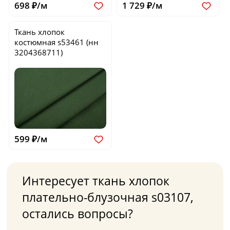
698 ₽/м
1 729 ₽/м
Ткань хлопок
костюмная
s53461
(нн
3204368711)
599 ₽/м
Интересует ткань хлопок
плательно-блузочная s03107,
остались вопросы?