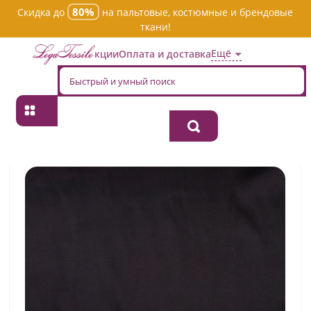
80%
Скидка до
на пальтовые, костюмные и брендовые
ткани!
Ещё
Акции
Оплата и доставка
Главная
→
Хлопок
→
Однотонная
→
Ткань хлопок костюмная
piacere