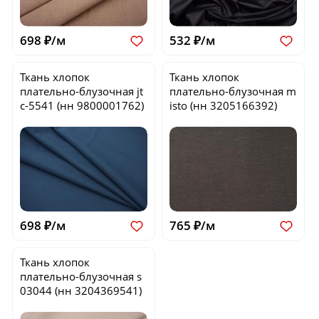
698 ₽/м
532 ₽/м
Ткань хлопок
Ткань хлопок
плательно-блузочная
jt
плательно-блузочная
m
c-5541
(нн 9800001762)
isto
(нн 3205166392)
698 ₽/м
765 ₽/м
Ткань хлопок
плательно-блузочная
s
03044
(нн 3204369541)