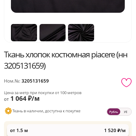
Ткань хлопок костюмная piacere (нн
3205131659)
Ном.№:
3205131659
Цена за метр при покупки от 100 метров
1 064 ₽/м
от
Ткань в наличии, доступна к покупке
Рубль
УЕ
от 1.5 м
1 520 ₽/м