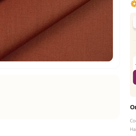
О
Со
На