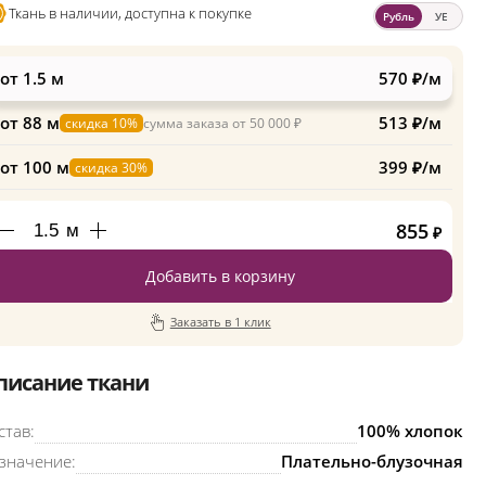
Ткань в наличии, доступна к покупке
Рубль
УЕ
от 1.5 м
570 ₽/м
от 88 м
513 ₽/м
скидка 10%
сумма заказа от 50 000 ₽
от 100 м
399 ₽/м
скидка 30%
855
м
₽
Добавить в корзину
Заказать в 1 клик
писание ткани
став:
100% хлопок
значение:
Плательно-блузочная