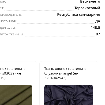
зон:
Весна-лето
ет:
Терракотовый
оизводитель:
Республика сан-марино
нотонная:
Да
рина, см.:
148.0
таток ткани, м.:
97
опок плательно-
Ткань хлопок плательно-
ая
s03039
(нн
блузочная
angel
(нн
19)
3204042543)