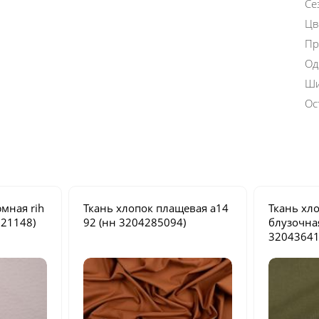
Се
Цв
Пр
Од
Ши
Ос
тюмная
rih
Ткань хлопок плащевая
a14
Ткань хл
21148)
92
(нн 3204285094)
блузочн
32043641