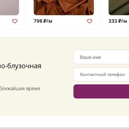
798 ₽/м
333 ₽/м
но-блузочная
в ближайшее время.