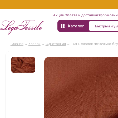
Акции
Оплата и доставка
Оформление
Каталог
Главная
→
Хлопок
→
Однотонная
→
Ткань хлопок плательно-блу