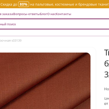
80%
Скидка до
на пальтовые, костюмные и брендовые ткани!
 заказа
Вопросы-ответы
Блог
О нас
Контакты
зочная s03139
Т
б
3
Но
Цен
от