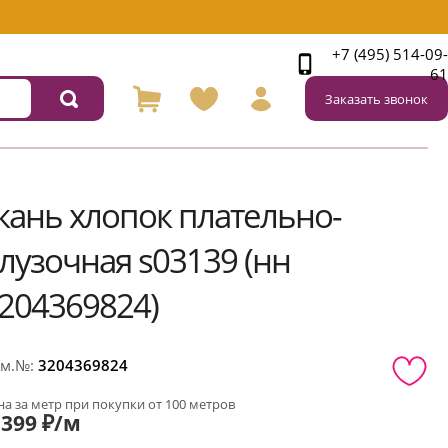
+7 (495) 514-09-
61
Заказать звонок
кань хлопок плательно-
лузочная s03139 (нн
204369824)
м.№:
3204369824
а за метр при покупки от 100 метров
399 ₽/м