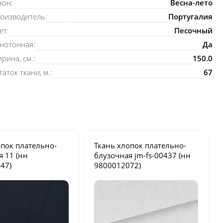
зон:
Весна-лето
оизводитель:
Португалия
ет:
Песочный
нотонная:
Да
рина, см.:
150.0
таток ткани, м.:
67
опок плательно-
Ткань хлопок плательно-
ая
11
(нн
блузочная
jm-fs-00437
(нн
47)
9800012072)