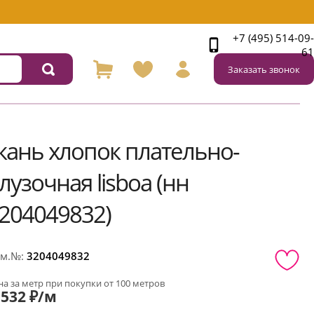
+7 (495) 514-09-
61
Заказать звонок
кань хлопок плательно-
лузочная lisboa (нн
204049832)
м.№:
3204049832
а за метр при покупки от 100 метров
532 ₽/м