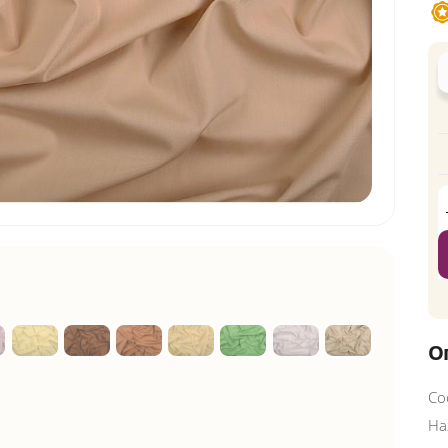
О
Со
На