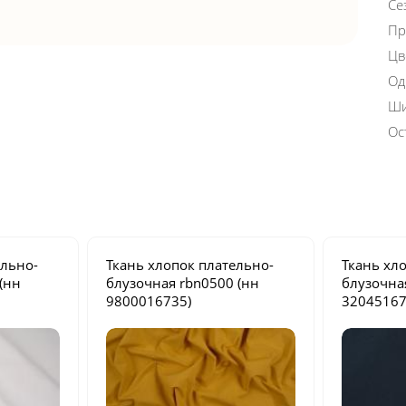
Се
Пр
Цв
Од
Ши
Ос
ельно-
Ткань хлопок плательно-
Ткань хл
(нн
блузочная
rbn0500
(нн
блузочн
9800016735)
32045167