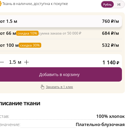
Ткань в наличии, доступна к покупке
Рубль
УЕ
от 1.5 м
760 ₽/м
от 66 м
684 ₽/м
скидка 10%
сумма заказа от 50 000 ₽
от 100 м
532 ₽/м
скидка 30%
1 140
м
₽
Добавить в корзину
Заказать в 1 клик
писание ткани
став:
100% хлопок
значение:
Плательно-блузочная