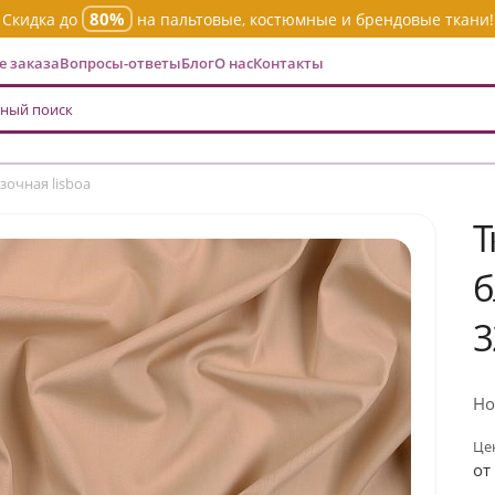
80%
Скидка до
на пальтовые, костюмные и брендовые ткани!
 заказа
Вопросы-ответы
Блог
О нас
Контакты
зочная lisboa
Т
б
3
Но
Цен
от