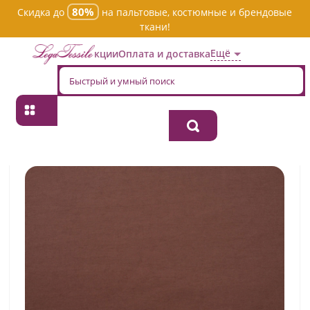
80%
Скидка до
на пальтовые, костюмные и брендовые
ткани!
Ещё
Акции
Оплата и доставка
Главная
→
Хлопок
→
Однотонная
→
Ткань хлопок плательно-
блузочная rbn0500