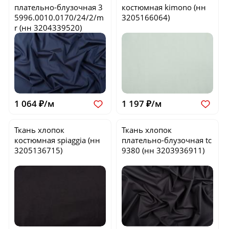
плательно-блузочная
3
костюмная
kimono
(нн
5996.0010.0170/24/2/m
3205166064)
r
(нн 3204339520)
1 064 ₽/м
1 197 ₽/м
Ткань хлопок
Ткань хлопок
костюмная
spiaggia
(нн
плательно-блузочная
tc
3205136715)
9380
(нн 3203936911)