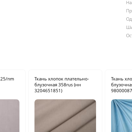
На
Пр
Од
Ши
Ос
225/nm
Ткань хлопок плательно-
Ткань хл
блузочная
358rus
(нн
блузочн
3204651851)
98000087