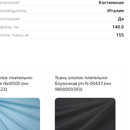
значение:
Костюмная
оизводитель:
Италия
нотонная:
Да
рина, см.:
140.0
таток ткани, м.:
155
опок плательно-
Ткань хлопок плательно-
ая
rbn0500
(нн
блузочная
jm-fs-00437
(нн
23)
9800009393)