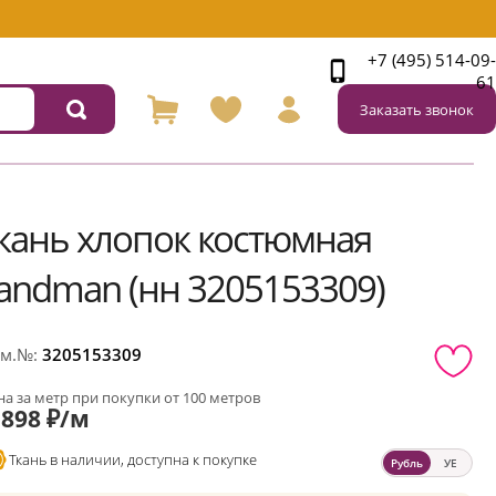
+7 (495) 514-09-
61
Заказать звонок
кань хлопок костюмная
andman (нн 3205153309)
м.№:
3205153309
а за метр при покупки от 100 метров
898 ₽/м
Ткань в наличии, доступна к покупке
Рубль
УЕ