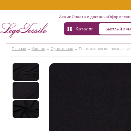
Акции
Оплата и доставка
Оформление
Каталог
Главная
→
Хлопок
→
Однотонная
→
Ткань хлопок костюмная s