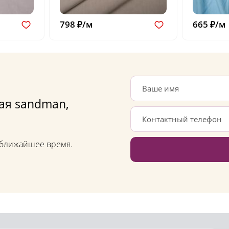
798 ₽/м
665 ₽/м
ая sandman,
в ближайшее время.