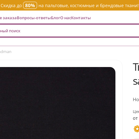
80%
Скидка до
на пальтовые, костюмные и брендовые ткани!
 заказа
Вопросы-ответы
Блог
О нас
Контакты
andman
Т
s
Но
Цен
от