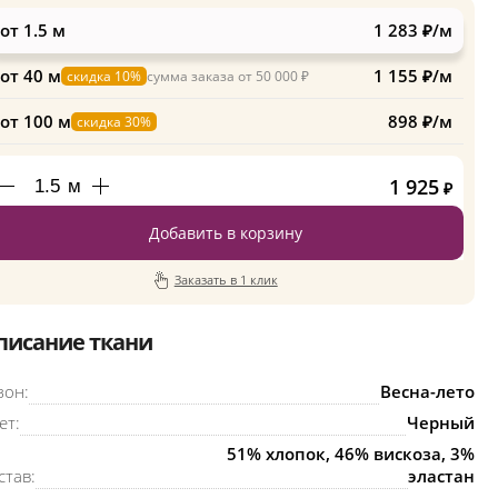
от 1.5 м
1 283 ₽/м
от 40 м
1 155 ₽/м
скидка 10%
сумма заказа от 50 000 ₽
от 100 м
898 ₽/м
скидка 30%
1 925
м
₽
Добавить в корзину
Заказать в 1 клик
писание ткани
зон:
Весна-лето
ет:
Черный
51% хлопок, 46% вискоза, 3%
став:
эластан