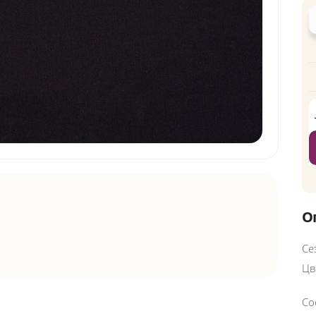
О
Се
Цв
Со