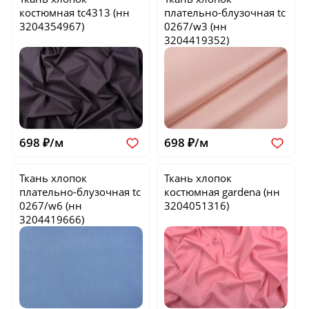
костюмная
tc4313
(нн
плательно-блузочная
tc
3204354967)
0267/w3
(нн
3204419352)
698 ₽/м
698 ₽/м
Ткань хлопок
Ткань хлопок
плательно-блузочная
tc
костюмная
gardena
(нн
0267/w6
(нн
3204051316)
3204419666)