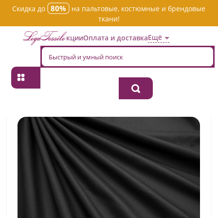
80%
Скидка до
на пальтовые, костюмные и брендовые
ткани!
Ещё
Акции
Оплата и доставка
Главная
→
Хлопок
→
Однотонная
→
Ткань хлопок плательно-
блузочная jtc-4923