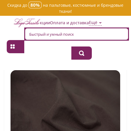
80%
Скидка до
на пальтовые, костюмные и брендовые
ткани!
Ещё
Акции
Оплата и доставка
Главная
→
Хлопок
→
Однотонная
→
Ткань хлопок плательно-
блузочная rbn0500