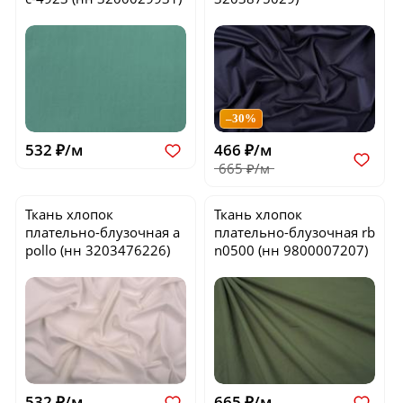
–30%
532 ₽/м
466 ₽/м
665 ₽/м
Ткань хлопок
Ткань хлопок
плательно-блузочная
a
плательно-блузочная
rb
pollo
(нн 3203476226)
n0500
(нн 9800007207)
532 ₽/м
665 ₽/м