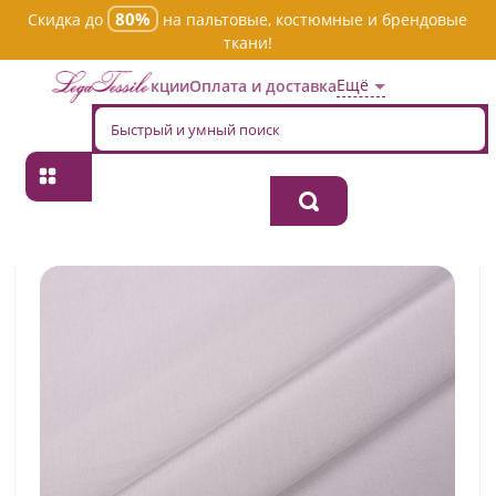
80%
Скидка до
на пальтовые, костюмные и брендовые
ткани!
Ещё
Акции
Оплата и доставка
Главная
→
Хлопок
→
Однотонная
→
Ткань хлопок плательно-
блузочная gsp-7446f