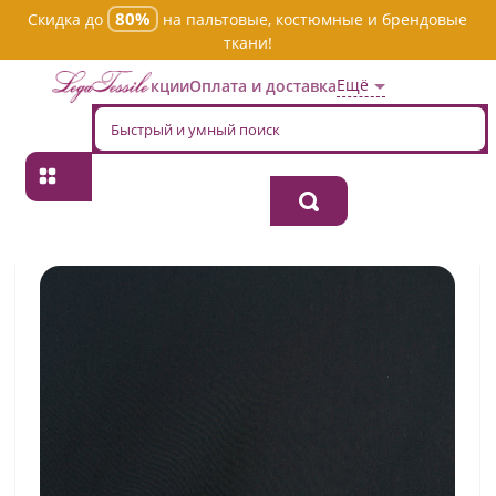
80%
Скидка до
на пальтовые, костюмные и брендовые
ткани!
Ещё
Акции
Оплата и доставка
Главная
→
Хлопок
→
Однотонная
→
Ткань хлопок плательно-
блузочная jtc-4923