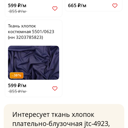
599 ₽/м
665 ₽/м
855 ₽/м
Ткань хлопок
костюмная
5501/0623
(нн 3203785823)
–30%
599 ₽/м
855 ₽/м
Интересует ткань хлопок
плательно-блузочная jtc-4923,