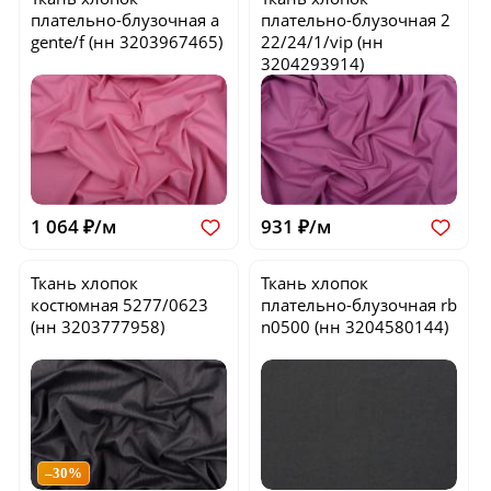
плательно-блузочная
a
плательно-блузочная
2
gente/f
(нн 3203967465)
22/24/1/vip
(нн
3204293914)
1 064 ₽/м
931 ₽/м
Ткань хлопок
Ткань хлопок
костюмная
5277/0623
плательно-блузочная
rb
(нн 3203777958)
n0500
(нн 3204580144)
–30%