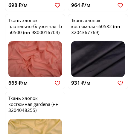
698 ₽/м
964 ₽/м
Ткань хлопок
Ткань хлопок
плательно-блузочная
rb
костюмная
s60582
(нн
n0500
(нн 9800016704)
3204367769)
665 ₽/м
931 ₽/м
Ткань хлопок
костюмная
gardena
(нн
3204048255)