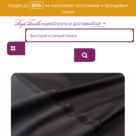
80%
Скидка до
на пальтовые, костюмные и брендовые
ткани!
Ещё
Акции
Оплата и доставка
Главная
→
Хлопок
→
Однотонная
→
Ткань хлопок костюмная
505993