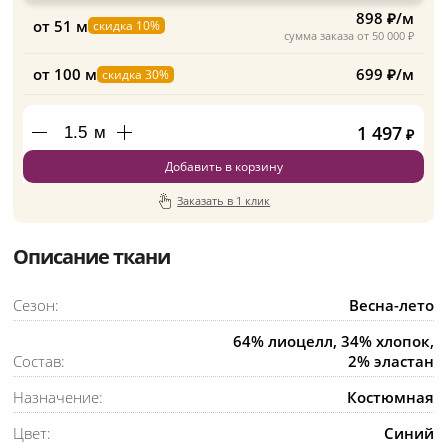
898 ₽/м
от 51 м
скидка 10%
сумма заказа от 50 000 ₽
от 100 м
699 ₽/м
скидка 30%
1 497
м
₽
Добавить в корзину
Заказать в 1 клик
Описание ткани
Сезон:
Весна-лето
64% лиоцелл, 34% хлопок,
Состав:
2% эластан
Назначение:
Костюмная
Цвет:
Синий