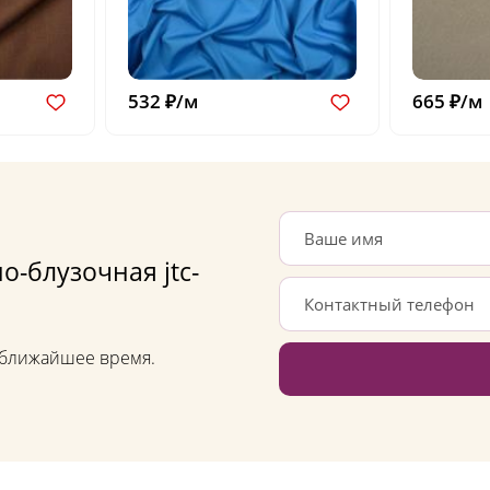
532 ₽/м
665 ₽/м
о-блузочная jtc-
в ближайшее время.