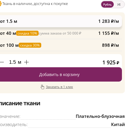
Ткань в наличии, доступна к покупке
Рубль
УЕ
от 1.5 м
1 283 ₽/м
от 40 м
1 155 ₽/м
скидка 10%
сумма заказа от 50 000 ₽
от 100 м
898 ₽/м
скидка 30%
1 925
м
₽
Добавить в корзину
Заказать в 1 клик
писание ткани
значение:
Плательно-блузочная
оизводитель:
Китай