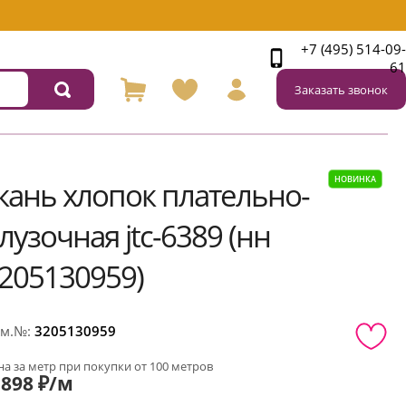
+7 (495) 514-09-
61
Заказать звонок
НОВИНКА
кань хлопок плательно-
лузочная jtc-6389 (нн
205130959)
м.№:
3205130959
а за метр при покупки от 100 метров
898 ₽/м