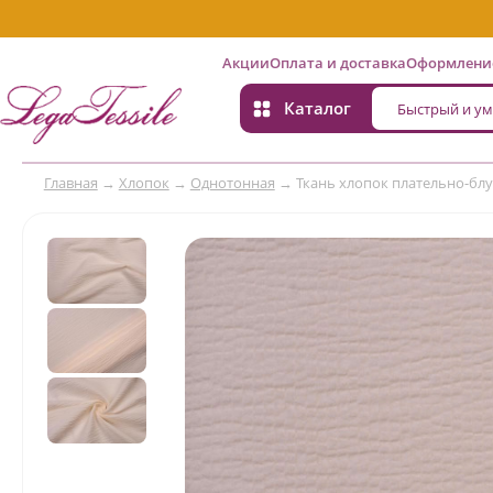
Акции
Оплата и доставка
Оформление
Каталог
Главная
→
Хлопок
→
Однотонная
→
Ткань хлопок плательно-блуз