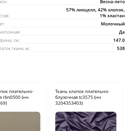
зон:
Весна-лето
57% лиоцелл, 42% хлопок,
став:
1% эластан
ет:
Молочный
нотонная:
Да
рина, см.:
147.0
таток ткани, м.:
538
опок плательно-
Ткань хлопок плательно-
ая
rbn0500
(нн
блузочная
tc3575
(нн
69)
3204353403)