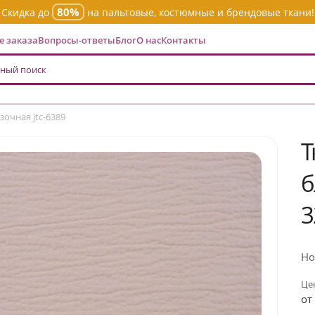
80%
Скидка до
на пальтовые, костюмные и брендовые ткани!
 заказа
Вопросы-ответы
Блог
О нас
Контакты
очная jtc-6389
Т
б
3
Но
Цен
от