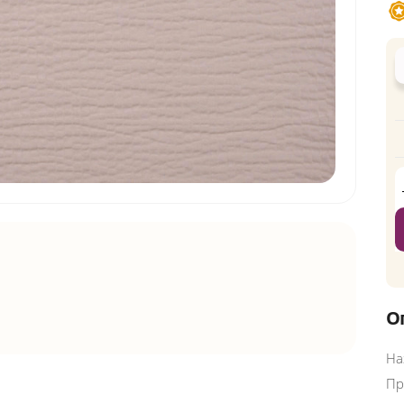
О
На
Пр