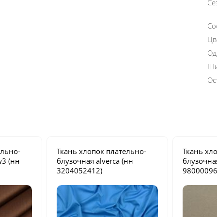
Се
Со
Цв
Од
Ши
Ос
ельно-
Ткань хлопок плательно-
Ткань хл
w3
(нн
блузочная
alverca
(нн
блузочн
3204052412)
98000096