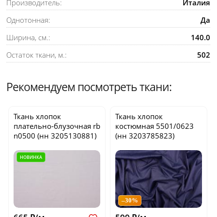
Производитель:
Италия
Однотонная:
Да
Ширина, см.:
140.0
Остаток ткани, м.:
502
Рекомендуем посмотреть ткани:
Ткань хлопок
Ткань хлопок
плательно-блузочная
rb
костюмная
5501/0623
n0500
(нн 3205130881)
(нн 3203785823)
НОВИНКА
–30%