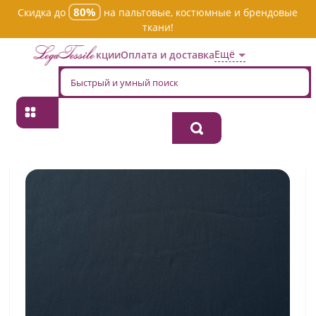
80%
Скидка до
на пальтовые, костюмные и брендовые
ткани!
Ещё
Акции
Оплата и доставка
Главная
→
Хлопок
→
Однотонная
→
Ткань хлопок плательно-
блузочная 1365/22/2/ver