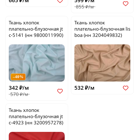
665 ₽/м
599 ₽/м
855 ₽/м
Ткань хлопок
Ткань хлопок
плательно-блузочная
jt
плательно-блузочная
lis
c-5141
(нн 9800011990)
boa
(нн 3204049832)
–40%
342 ₽/м
532 ₽/м
570 ₽/м
Ткань хлопок
плательно-блузочная
jt
c-4923
(нн 3200957278)