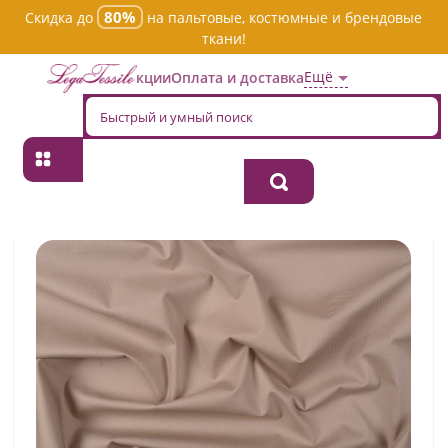
80%
Скидка до
на пальтовые, костюмные и брендовые
ткани!
Ещё
Акции
Оплата и доставка
Главная
→
Хлопок
→
Однотонная
→
Ткань хлопок костюмная m-
viserbella