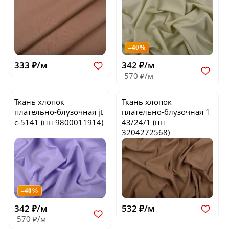
–40%
333 ₽/м
342 ₽/м
570 ₽/м
Ткань хлопок
Ткань хлопок
плательно-блузочная
jt
плательно-блузочная
1
c-5141
(нн 9800011914)
43/24/1
(нн
3204272568)
–40%
342 ₽/м
532 ₽/м
570 ₽/м