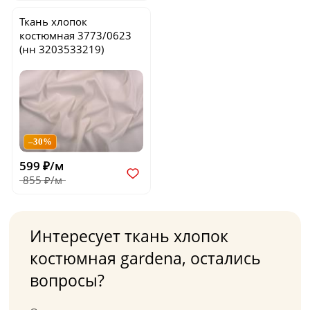
Ткань хлопок
костюмная
3773/0623
(нн 3203533219)
–30%
599 ₽/м
855 ₽/м
Интересует ткань хлопок
костюмная gardena, остались
вопросы?