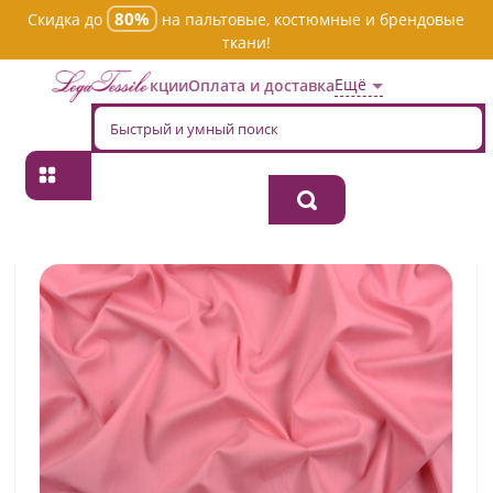
80%
Скидка до
на пальтовые, костюмные и брендовые
ткани!
Ещё
Акции
Оплата и доставка
Главная
→
Хлопок
→
Однотонная
→
Ткань хлопок костюмная
gardena