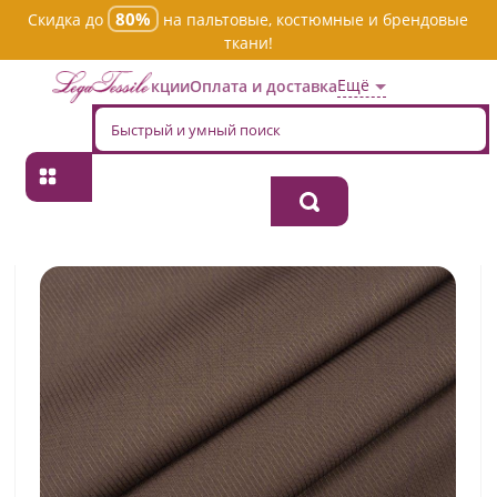
80%
Скидка до
на пальтовые, костюмные и брендовые
ткани!
Ещё
Акции
Оплата и доставка
Главная
→
Хлопок
→
Однотонная
→
Ткань хлопок плательно-
блузочная s03044