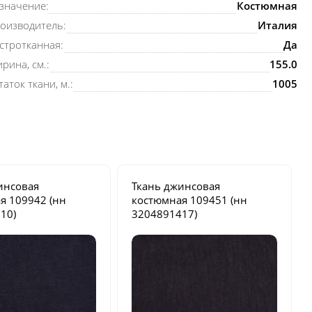
значение:
Костюмная
оизводитель:
Италия
стротканная:
Да
рина, см.:
155.0
таток ткани, м.:
1005
инсовая
Ткань джинсовая
ая
109942
(нн
костюмная
109451
(нн
10)
3204891417)