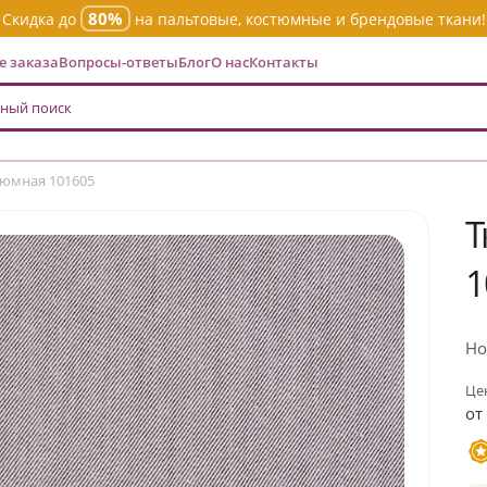
80%
Скидка до
на пальтовые, костюмные и брендовые ткани!
 заказа
Вопросы-ответы
Блог
О нас
Контакты
тюмная 101605
Т
1
Но
Цен
от