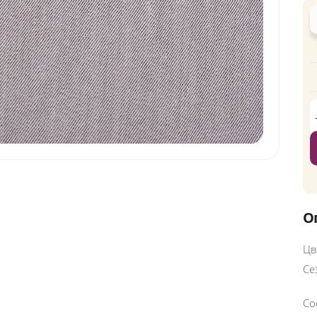
О
Цв
Се
Со