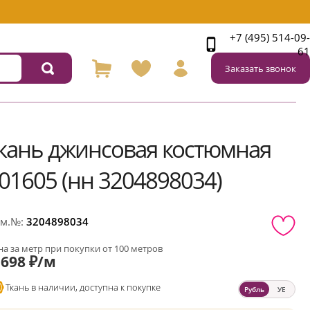
+7 (495) 514-09-
61
Заказать звонок
кань джинсовая костюмная
01605 (нн 3204898034)
м.№:
3204898034
а за метр при покупки от 100 метров
698 ₽/м
Ткань в наличии, доступна к покупке
Рубль
УЕ