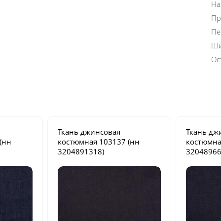
На
Пр
Пе
Ши
Ос
Ткань джинсовая
Ткань дж
(нн
костюмная
103137
(нн
костюмн
3204891318)
32048966