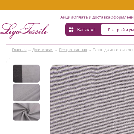
Акции
Оплата и доставка
Оформление
Каталог
Главная
→
Джинсовая
→
Пестротканная
→
Ткань джинсовая кос