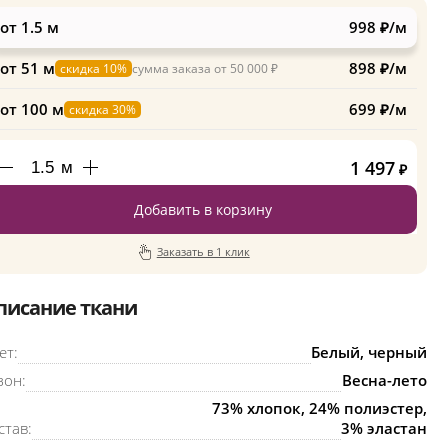
от 1.5 м
998 ₽/м
от 51 м
898 ₽/м
скидка 10%
сумма заказа от 50 000 ₽
от 100 м
699 ₽/м
скидка 30%
1 497
м
₽
Добавить в корзину
Заказать в 1 клик
писание ткани
ет:
Белый, черный
зон:
Весна-лето
73% хлопок, 24% полиэстер,
став:
3% эластан