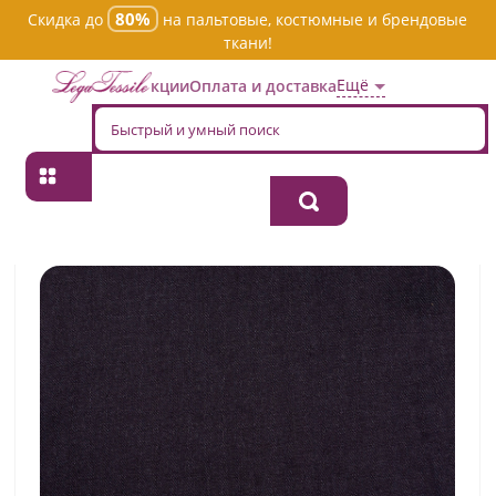
80%
Скидка до
на пальтовые, костюмные и брендовые
ткани!
Ещё
Акции
Оплата и доставка
Главная
→
Джинсовая
→
Пестротканная
→
Ткань джинсовая
костюмная 103137