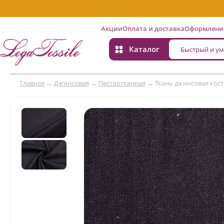
Акции
Оплата и доставка
Оформление
Каталог
Главная
→
Джинсовая
→
Пестротканная
→
Ткань джинсовая кос