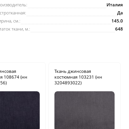
оизводитель:
Италия
стротканная:
Да
рина, см.:
145.0
таток ткани, м.:
648
инсовая
Ткань джинсовая
ая
108674
(нн
костюмная
103231
(нн
56)
3204893022)