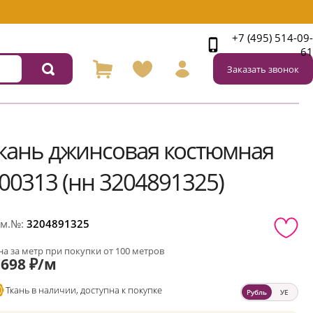
+7 (495) 514-09-
61
Заказать звонок
кань джинсовая костюмная
00313 (нн 3204891325)
м.№:
3204891325
а за метр при покупки от 100 метров
698 ₽/м
Ткань в наличии, доступна к покупке
Рубль
УЕ