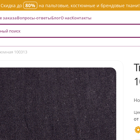
80%
Скидка до
на пальтовые, костюмные и брендовые ткани!
 заказа
Вопросы-ответы
Блог
О нас
Контакты
тюмная 100313
Т
1
Но
Цен
от