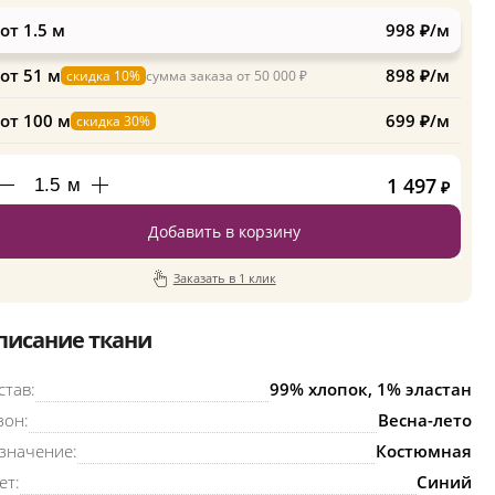
от 1.5 м
998 ₽/м
от 51 м
898 ₽/м
скидка 10%
сумма заказа от 50 000 ₽
от 100 м
699 ₽/м
скидка 30%
1 497
м
₽
Добавить в корзину
Заказать в 1 клик
писание ткани
став:
99% хлопок, 1% эластан
зон:
Весна-лето
значение:
Костюмная
ет:
Синий