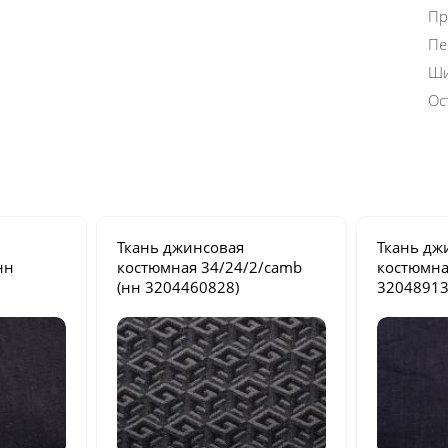
Пр
Пе
Ши
Ос
Ткань джинсовая
Ткань дж
нн
костюмная
34/24/2/camb
костюмн
(нн 3204460828)
32048913