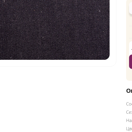
О
Со
Се
На
Цв