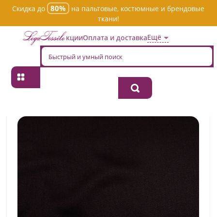
80%
Скидка до
на пальтовые, костюмные и брендовые
ткани!
Ещё
Акции
Оплата и доставка
Главная
→
Джинсовая
→
Однотонная
→
Ткань джинсовая
костюмная 109306