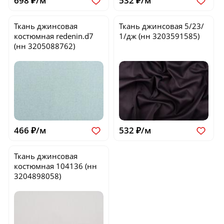
698 ₽/м
532 ₽/м
Ткань джинсовая
Ткань джинсовая
5/23/
костюмная
redenin.d7
1/дж
(нн 3203591585)
(нн 3205088762)
466 ₽/м
532 ₽/м
Ткань джинсовая
костюмная
104136
(нн
3204898058)