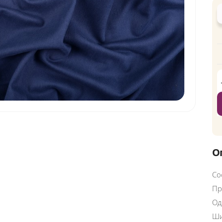
О
Со
Пр
Од
Ши