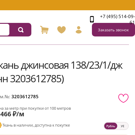
+7 (495) 514-09-
61
Заказать звонок
кань джинсовая 138/23/1/дж
нн 3203612785)
м.№:
3203612785
а за метр при покупки от 100 метров
466 ₽/м
Ткань в наличии, доступна к покупке
Рубль
УЕ