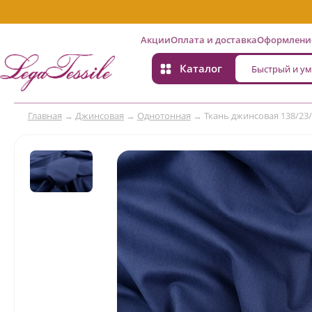
Акции
Оплата и доставка
Оформление
Каталог
Главная
→
Джинсовая
→
Однотонная
→
Ткань джинсовая 138/23