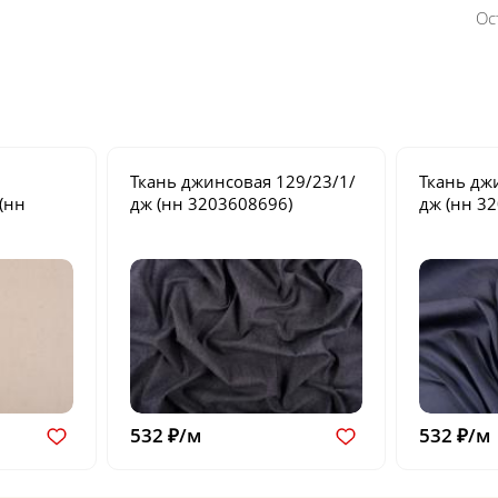
Ос
Ткань джинсовая
129/23/1/
Ткань дж
(нн
дж
(нн 3203608696)
дж
(нн 32
532 ₽/м
532 ₽/м