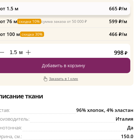
от 1.5 м
665 ₽/м
от 76 м
599 ₽/м
скидка 10%
сумма заказа от 50 000 ₽
от 100 м
466 ₽/м
скидка 30%
998
м
₽
Добавить в корзину
Заказать в 1 клик
писание ткани
став:
96% хлопок, 4% эластан
оизводитель:
Италия
нотонная:
Да
рина, см.:
150.0