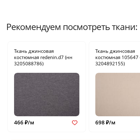
Рекомендуем посмотреть ткани:
Ткань джинсовая
Ткань джинсовая
костюмная
redenin.d7
(нн
костюмная
105647
3205088786)
3204892155)
466 ₽/м
698 ₽/м