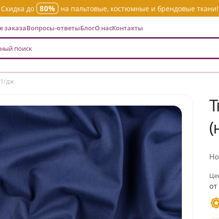
80%
Скидка до
на пальтовые, костюмные и брендовые ткани!
 заказа
Вопросы-ответы
Блог
О нас
Контакты
/1/дж
Т
(
Но
Цен
от