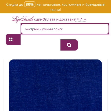
80%
Скидка до
на пальтовые, костюмные и брендовые
ткани!
Ещё
Акции
Оплата и доставка
Главная
→
Бархат
→
Однотонная
→
Ткань бархат плательно-
блузочная 65111w