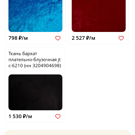
798 ₽/м
2 527 ₽/м
Ткань бархат
плательно-блузочная
jt
c-6210
(нн 3204904698)
1 530 ₽/м