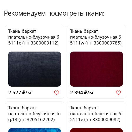
Рекомендуем посмотреть ткани:
Ткань бархат
Ткань бархат
плательно-блузочная
6
плательно-блузочная
6
5111e
(нн 3300009112)
5111w
(нн 3300009785)
2 527 ₽/м
2 394 ₽/м
Ткань бархат
Ткань бархат
плательно-блузочная
tn
плательно-блузочная
6
q.13
(нн 3205162202)
5111e
(нн 3300009082)