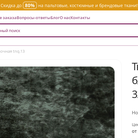
80%
Скидка до
на пальтовые, костюмные и брендовые ткани!
 заказа
Вопросы-ответы
Блог
О нас
Контакты
очная tnq.13
Т
б
3
Но
Цен
от