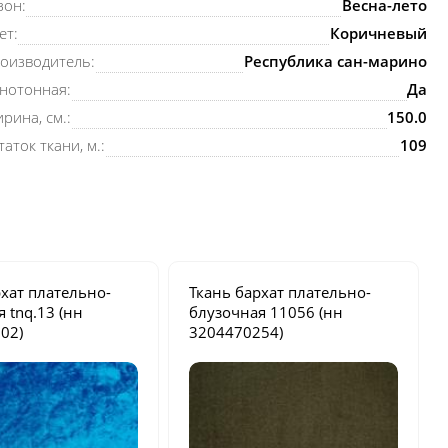
зон:
Весна-лето
ет:
Коричневый
оизводитель:
Республика сан-марино
нотонная:
Да
рина, см.:
150.0
таток ткани, м.:
109
рхат плательно-
Ткань бархат плательно-
ая
tnq.13
(нн
блузочная
11056
(нн
02)
3204470254)