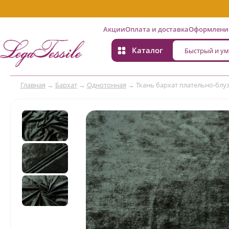
Акции
Оплата и доставка
Оформление
Каталог
Главная
→
Бархат
→
Однотонная
→
Ткань бархат плательно-блуз