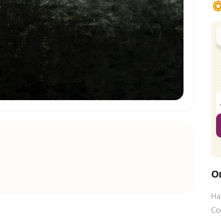
О
На
Со