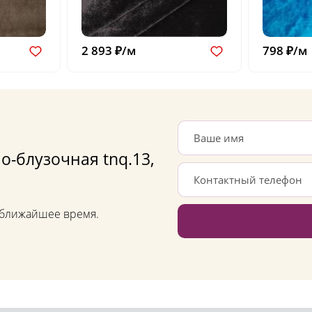
2 893 ₽/м
798 ₽/м
о-блузочная tnq.13,
в ближайшее время.