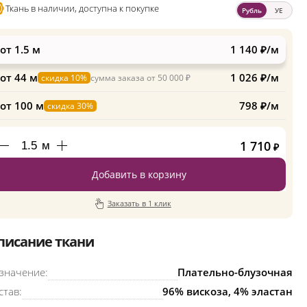
Ткань в наличии, доступна к покупке
Рубль
УЕ
от 1.5 м
1 140 ₽/м
от 44 м
1 026 ₽/м
скидка 10%
сумма заказа от 50 000 ₽
от 100 м
798 ₽/м
скидка 30%
1 710
м
₽
Добавить в корзину
Заказать в 1 клик
писание ткани
значение:
Плательно-блузочная
став:
96% вискоза, 4% эластан