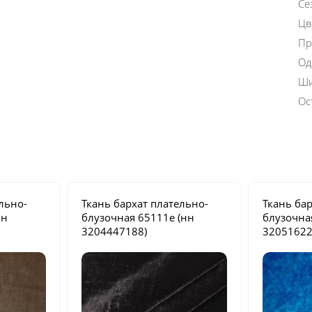
Се
Цв
Пр
Од
Ши
Ос
льно-
Ткань бархат плательно-
Ткань ба
нн
блузочная
65111e
(нн
блузочн
3204447188)
32051622