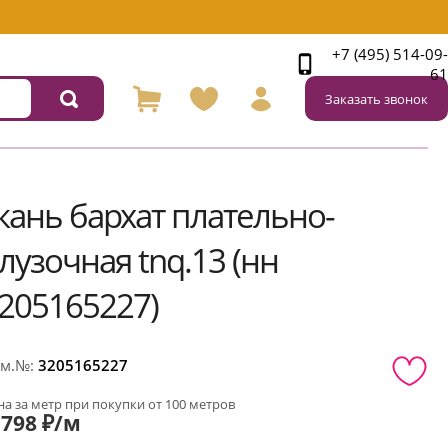
+7 (495) 514-09-
61
Заказать звонок
кань бархат плательно-
лузочная tnq.13 (нн
205165227)
м.№:
3205165227
а за метр при покупки от 100 метров
798 ₽/м