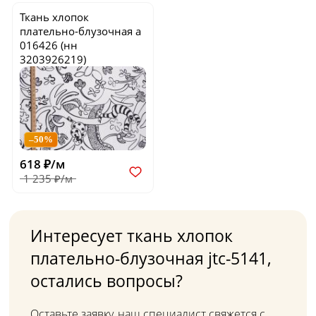
Ткань хлопок
плательно-блузочная
a
016426
(нн
3203926219)
–50%
618 ₽/м
1 235 ₽/м
Интересует ткань хлопок
плательно-блузочная jtc-5141,
остались вопросы?
Оставьте заявку, наш специалист свяжется с