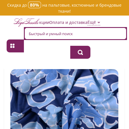
80%
Скидка до
на пальтовые, костюмные и брендовые
ткани!
Ещё
Акции
Оплата и доставка
Главная
→
Хлопок
→
Принтованная
→
Ткань хлопок плательно-
блузочная jtc-5141
АКЦИЯ