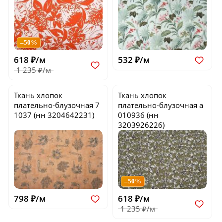
–50%
618 ₽/м
532 ₽/м
1 235 ₽/м
Ткань хлопок
Ткань хлопок
плательно-блузочная
7
плательно-блузочная
a
1037
(нн 3204642231)
010936
(нн
3203926226)
–50%
798 ₽/м
618 ₽/м
1 235 ₽/м