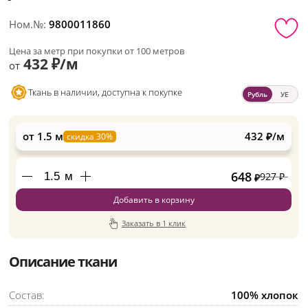
Ном.№:
9800011860
Цена за метр при покупки от 100 метров
432 ₽/м
от
Ткань в наличии, доступна к покупке
Рубль
УЕ
от 1.5 м
432 ₽/м
скидка 30%
648
м
927
₽
₽
Добавить в корзину
Заказать в 1 клик
Описание ткани
Состав:
100% хлопок