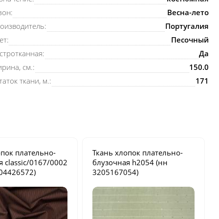
зон:
Весна-лето
оизводитель:
Португалия
ет:
Песочный
стротканная:
Да
рина, см.:
150.0
таток ткани, м.:
171
опок плательно-
Ткань хлопок плательно-
ая
classic/0167/0002
блузочная
h2054
(нн
04426572)
3205167054)