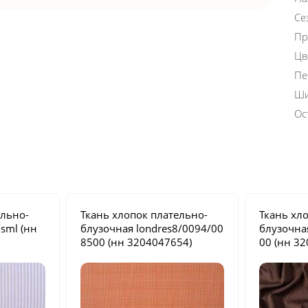
Се
Пр
Цв
Пе
Ши
Ос
ельно-
Ткань хлопок плательно-
Ткань хл
/sml
(нн
блузочная
londres8/0094/00
блузочн
8500
(нн 3204047654)
00
(нн 32