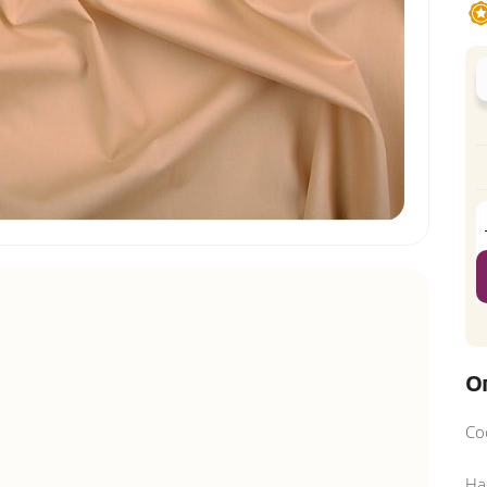
О
Со
На