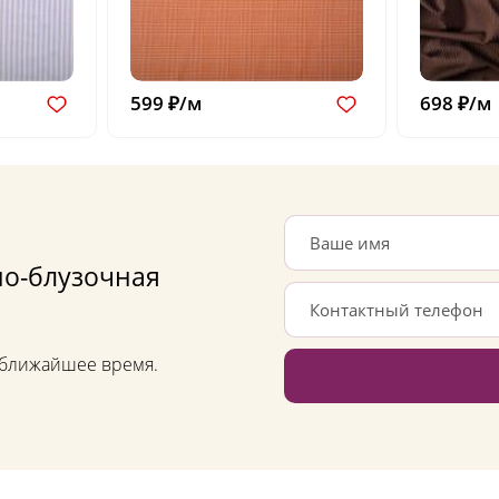
599 ₽/м
698 ₽/м
но-блузочная
в ближайшее время.