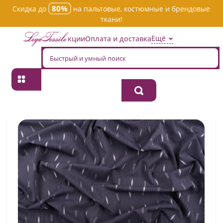
80%
Скидка до
на пальтовые, костюмные и брендовые
ткани!
Ещё
Акции
Оплата и доставка
Главная
→
Хлопок
→
Пестротканная
→
Ткань хлопок плательно-
блузочная 99/24/1/sml