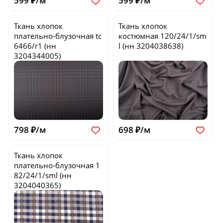
599 ₽/м
599 ₽/м
Ткань хлопок
Ткань хлопок
плательно-блузочная
tc
костюмная
120/24/1/sm
6466/r1
(нн
l
(нн 3204038638)
3204344005)
798 ₽/м
698 ₽/м
Ткань хлопок
плательно-блузочная
1
82/24/1/sml
(нн
3204040365)