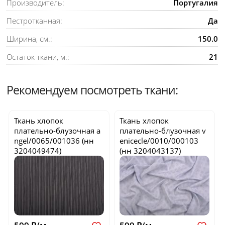
Производитель:
Португалия
Пестротканная:
Да
Ширина, см.:
150.0
Остаток ткани, м.:
21
Рекомендуем посмотреть ткани:
Ткань хлопок
Ткань хлопок
плательно-блузочная
a
плательно-блузочная
v
ngel/0065/001036
(нн
enicecle/0010/000103
3204049474)
(нн 3204043137)