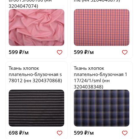
3204047074)
599 ₽/м
599 ₽/м
Ткань хлопок
Ткань хлопок
плательно-блузочная
s
плательно-блузочная
1
78012
(нн 3204370868)
17/24/1/sml
(нн
3204038348)
698 ₽/м
599 ₽/м