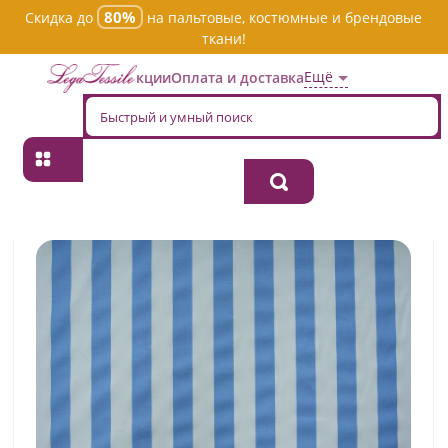
80%
Скидка до
на пальтовые, костюмные и брендовые
ткани!
Ещё
Акции
Оплата и доставка
Главная
→
Хлопок
→
Пестротканная
→
Ткань хлопок плательно-
блузочная 7620