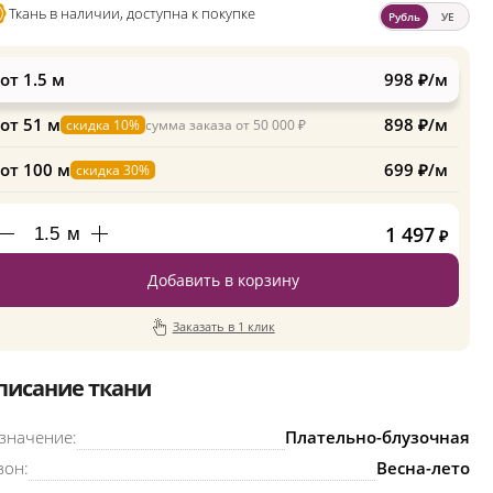
Ткань в наличии, доступна к покупке
Рубль
УЕ
от 1.5 м
998 ₽/м
от 51 м
898 ₽/м
скидка 10%
сумма заказа от 50 000 ₽
от 100 м
699 ₽/м
скидка 30%
1 497
м
₽
Добавить в корзину
Заказать в 1 клик
писание ткани
значение:
Плательно-блузочная
зон:
Весна-лето