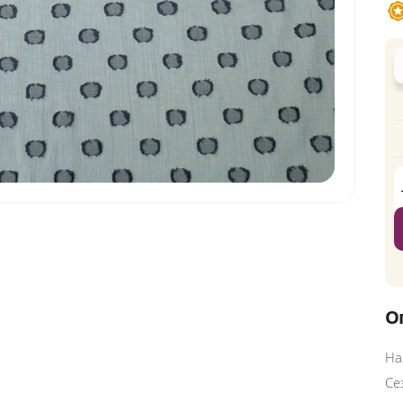
О
На
Се