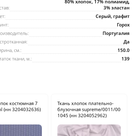
80% хлопок, 17% полиамид,
став:
3% эластан
ет:
Серый, графит
инт:
Горох
оизводитель:
Португалия
стротканная:
Да
рина, см.:
150.0
таток ткани, м.:
139
опок костюмная
7
Ткань хлопок плательно-
ml
(нн 3204032636)
блузочная
supreme/0011/00
1045
(нн 3204052962)