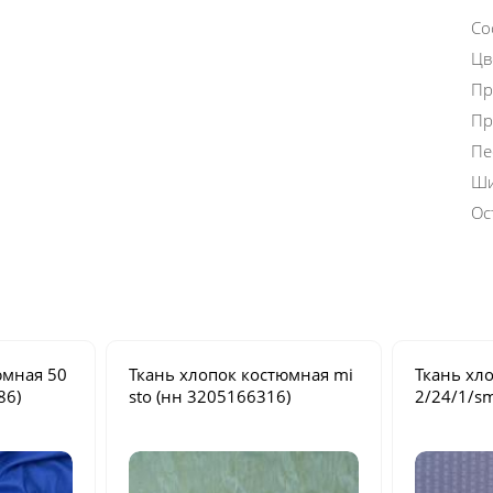
Со
Цв
Пр
Пр
Пе
Ши
Ос
тюмная
50
Ткань хлопок костюмная
mi
Ткань хл
86)
sto
(нн 3205166316)
2/24/1/s