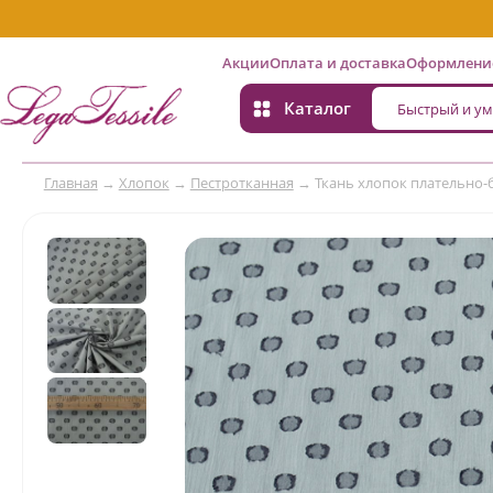
Акции
Оплата и доставка
Оформление
Каталог
Главная
→
Хлопок
→
Пестротканная
→
Ткань хлопок плательно-б