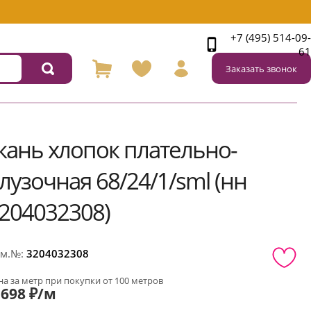
+7 (495) 514-09-
61
Заказать звонок
кань хлопок плательно-
лузочная 68/24/1/sml (нн
204032308)
м.№:
3204032308
а за метр при покупки от 100 метров
698 ₽/м