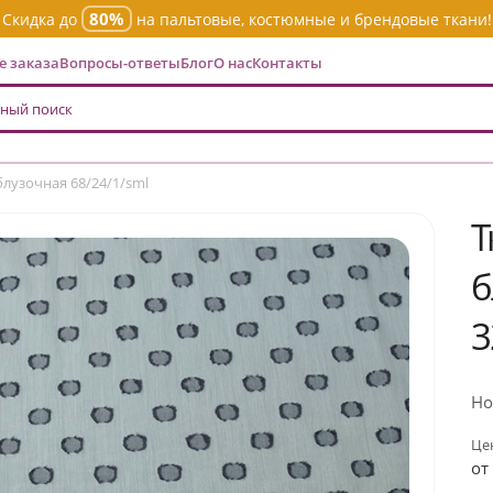
80%
Скидка до
на пальтовые, костюмные и брендовые ткани!
 заказа
Вопросы-ответы
Блог
О нас
Контакты
лузочная 68/24/1/sml
Т
б
3
Но
Цен
от