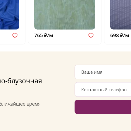
765 ₽/м
698 ₽/м
но-блузочная
в ближайшее время.