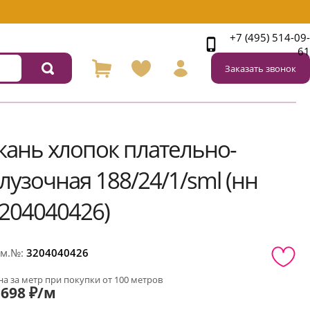
+7 (495) 514-09-
61
Заказать звонок
кань хлопок плательно-
лузочная 188/24/1/sml (нн
204040426)
м.№:
3204040426
а за метр при покупки от 100 метров
698 ₽/м