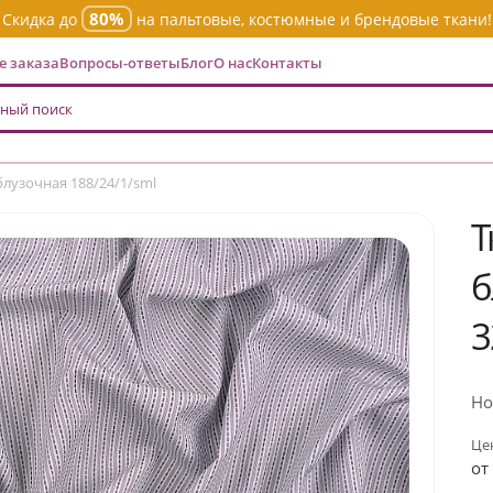
80%
Скидка до
на пальтовые, костюмные и брендовые ткани!
 заказа
Вопросы-ответы
Блог
О нас
Контакты
лузочная 188/24/1/sml
Т
б
3
Но
Цен
от