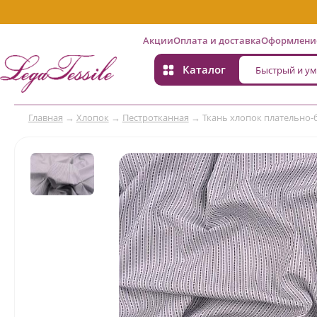
Акции
Оплата и доставка
Оформление
Каталог
Главная
→
Хлопок
→
Пестротканная
→
Ткань хлопок плательно-б