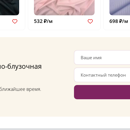
532 ₽/м
698 ₽/м
но-блузочная
в ближайшее время.