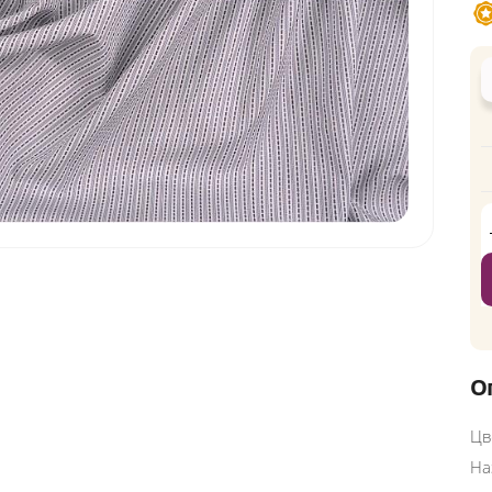
О
Цв
На