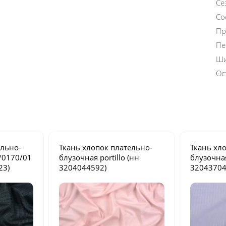
Се
Со
Пр
Пе
Ши
Ос
ельно-
Ткань хлопок плательно-
Ткань хл
6/0170/01
блузочная
portillo
(нн
блузочн
23)
3204044592)
32043704