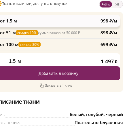
Ткань в наличии, доступна к покупке
Рубль
УЕ
от 1.5 м
998 ₽/м
от 51 м
898 ₽/м
скидка 10%
сумма заказа от 50 000 ₽
от 100 м
699 ₽/м
скидка 30%
1 497
м
₽
Добавить в корзину
Заказать в 1 клик
писание ткани
ет:
Белый, голубой, черный
значение:
Плательно-блузочная