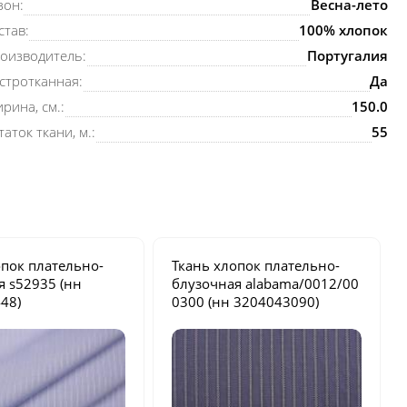
зон:
Весна-лето
став:
100% хлопок
оизводитель:
Португалия
стротканная:
Да
рина, см.:
150.0
таток ткани, м.:
55
опок плательно-
Ткань хлопок плательно-
ая
s52935
(нн
блузочная
alabama/0012/00
48)
0300
(нн 3204043090)