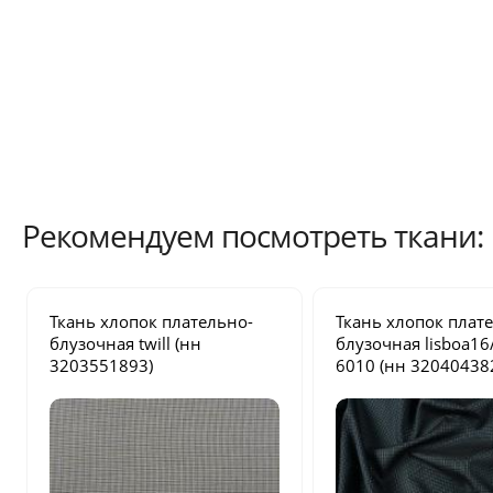
Рекомендуем посмотреть ткани:
Ткань хлопок плательно-
Ткань хлопок плат
блузочная
twill
(нн
блузочная
lisboa1
3203551893)
6010
(нн 32040438