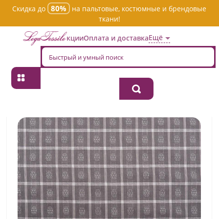
80%
Скидка до
на пальтовые, костюмные и брендовые
ткани!
Ещё
Акции
Оплата и доставка
Главная
→
Хлопок
→
Пестротканная
→
Ткань хлопок плательно-
блузочная 108/24/1/sml