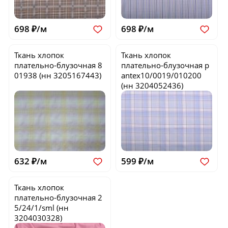
698 ₽/м
698 ₽/м
Ткань хлопок
Ткань хлопок
плательно-блузочная
8
плательно-блузочная
p
01938
(нн 3205167443)
antex10/0019/010200
(нн 3204052436)
632 ₽/м
599 ₽/м
Ткань хлопок
плательно-блузочная
2
5/24/1/sml
(нн
3204030328)