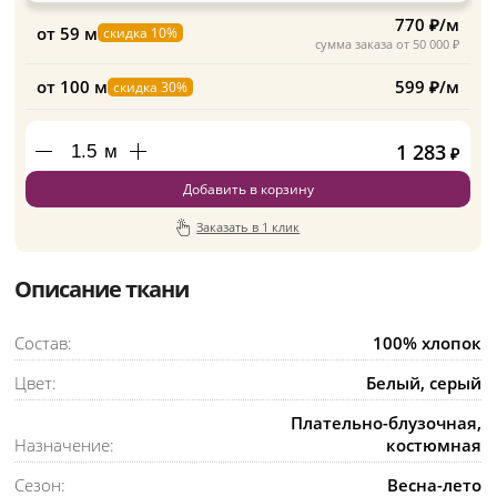
770 ₽/м
от 59 м
скидка 10%
сумма заказа от 50 000 ₽
от 100 м
599 ₽/м
скидка 30%
1 283
м
₽
Добавить в корзину
Заказать в 1 клик
Описание ткани
Состав:
100% хлопок
Цвет:
Белый, серый
Плательно-блузочная,
Назначение:
костюмная
Сезон:
Весна-лето