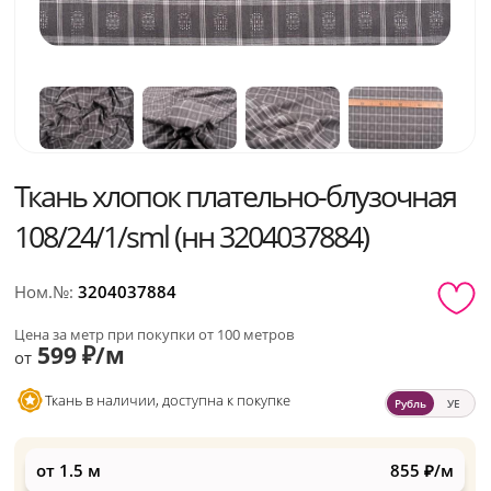
Ткань хлопок плательно-блузочная
108/24/1/sml (нн 3204037884)
Ном.№:
3204037884
Цена за метр при покупки от 100 метров
599 ₽/м
от
Ткань в наличии, доступна к покупке
Рубль
УЕ
от 1.5 м
855 ₽/м