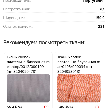
Производитель:
Португалия
Пестротканная:
Да
Ширина, см.:
150.0
Остаток ткани, м.:
231
Рекомендуем посмотреть ткани:
Ткань хлопок
Ткань хлопок
плательно-блузочная
m
плательно-блузочная
m
elantop/0012/000109
ar/0495/000034
(нн
(нн 3204050470)
3204053013)
599 ₽/м
599 ₽/м