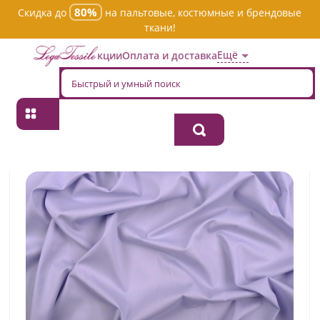
80%
Скидка до
на пальтовые, костюмные и брендовые
ткани!
Ещё
Акции
Оплата и доставка
Главная
→
Хлопок
→
Пестротканная
→
Ткань хлопок плательно-
блузочная 104/24/1/sml