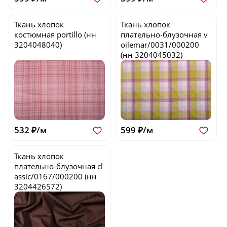
Ткань хлопок
Ткань хлопок
костюмная
portillo
(нн
плательно-блузочная
v
3204048040)
oilemar/0031/000200
(нн 3204045032)
532 ₽/м
599 ₽/м
Ткань хлопок
плательно-блузочная
cl
assic/0167/000200
(нн
3204426572)