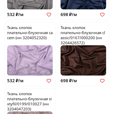
532 ₽/м
698 ₽/м
Ткань хлопок
Ткань хлопок
плательно-блузочная
ca
плательно-блузочная
cl
cem
(нн 3204052320)
assic/0167/000200
(нн
3204426572)
532 ₽/м
698 ₽/м
Ткань хлопок
плательно-блузочная
si
xtyfil/0199/010027
(нн
3204047203)