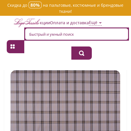
80%
Скидка до
на пальтовые, костюмные и брендовые
ткани!
Ещё
Акции
Оплата и доставка
Главная
→
Хлопок
→
Пестротканная
→
Ткань хлопок костюмная
tca410/f1