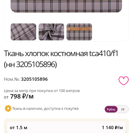
Ткань хлопок костюмная tca410/f1
(нн 3205105896)
Ном.№:
3205105896
Цена за метр при покупки от 100 метров
798 ₽/м
от
Ткань в наличии, доступна к покупке
Рубль
УЕ
от 1.5 м
1 140 ₽/м