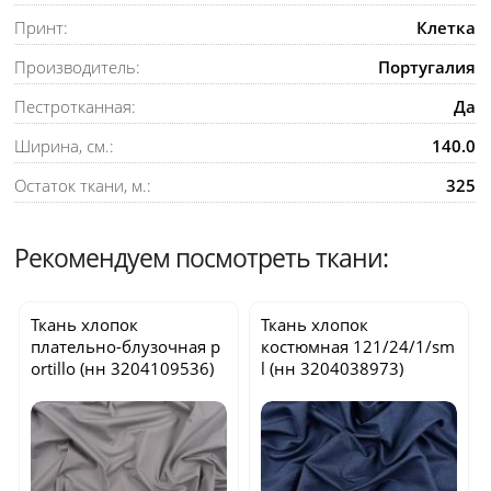
Принт:
Клетка
Производитель:
Португалия
Пестротканная:
Да
Ширина, см.:
140.0
Остаток ткани, м.:
325
Рекомендуем посмотреть ткани:
Ткань хлопок
Ткань хлопок
плательно-блузочная
p
костюмная
121/24/1/sm
ortillo
(нн 3204109536)
l
(нн 3204038973)