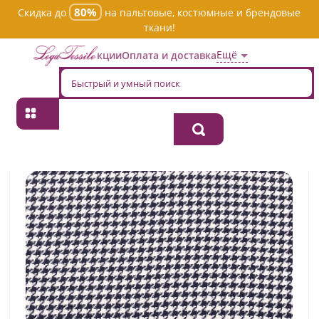
80%
Скидка до
на пальтовые, костюмные и брендовые
ткани!
Ещё
Акции
Оплата и доставка
Главная
→
Хлопок
→
Пестротканная
→
Ткань хлопок костюмная
celie