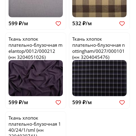
599 ₽/м
532 ₽/м
Ткань хлопок
Ткань хлопок
плательно-блузочная
m
плательно-блузочная
n
elantop/0012/000212
ottingham/0027/000101
(нн 3204051026)
(нн 3204045476)
599 ₽/м
599 ₽/м
Ткань хлопок
плательно-блузочная
1
40/24/1/sml
(нн