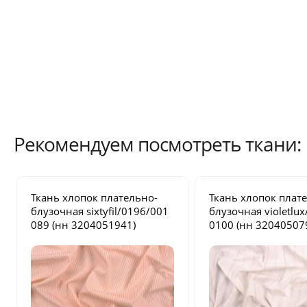
Рекомендуем посмотреть ткани:
Ткань хлопок плательно-
Ткань хлопок плат
блузочная
sixtyfil/0196/001
блузочная
violetlu
089
(нн 3204051941)
0100
(нн 32040507