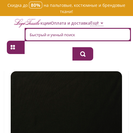
80%
Скидка до
на пальтовые, костюмные и брендовые
ткани!
Ещё
Акции
Оплата и доставка
Главная
→
Хлопок
→
Однотонная
→
Ткань хлопок плательно-
блузочная tc0266/w3