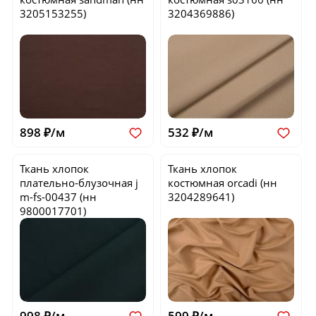
3205153255)
3204369886)
898 ₽/м
532 ₽/м
Ткань хлопок
Ткань хлопок
плательно-блузочная
j
костюмная
orcadi
(нн
m-fs-00437
(нн
3204289641)
9800017701)
998 ₽/м
599 ₽/м