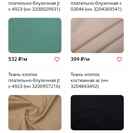
плательно-блузочная
jt
плательно-блузочная
s
c-4923
(нн 3200029931)
03044
(нн 3204369541)
532 ₽/м
399 ₽/м
Ткань хлопок
Ткань хлопок
плательно-блузочная
jt
костюмная
ac
(нн
c-4923
(нн 3200957216)
3204843492)