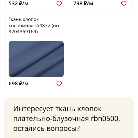
532 ₽/м
798 ₽/м
Ткань хлопок
костюмная
s54872
(нн
3204369169)
698 ₽/м
Интересует ткань хлопок
плательно-блузочная rbn0500,
остались вопросы?