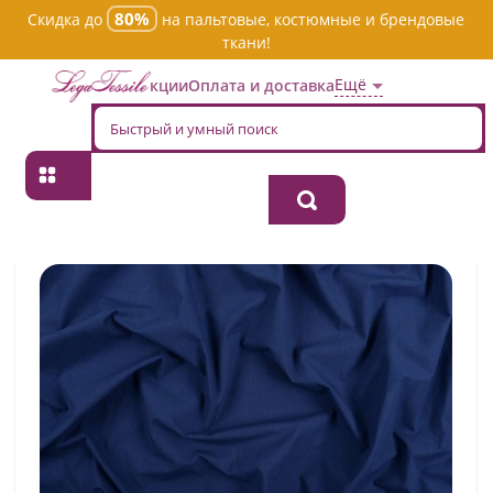
80%
Скидка до
на пальтовые, костюмные и брендовые
ткани!
Ещё
Акции
Оплата и доставка
Главная
→
Хлопок
→
Однотонная
→
Ткань хлопок плательно-
блузочная rbn0500