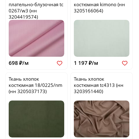
плательно-блузочная
tc
костюмная
kimono
(нн
0267/w3
(нн
3205166064)
3204419574)
698 ₽/м
1 197 ₽/м
Ткань хлопок
Ткань хлопок
костюмная
18/0225/nm
костюмная
tc4313
(нн
(нн 3205037173)
3203951440)