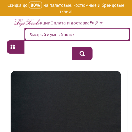
80%
Скидка до
на пальтовые, костюмные и брендовые
ткани!
Ещё
Акции
Оплата и доставка
Главная
→
Хлопок
→
Однотонная
→
Ткань хлопок плательно-
блузочная rbn0500