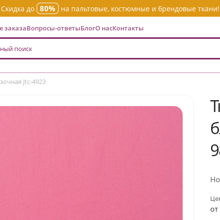
80%
Скидка до
на пальтовые, костюмные и брендовые ткани!
 заказа
Вопросы-ответы
Блог
О нас
Контакты
очная jtc-4923
Т
б
9
Но
Цен
от