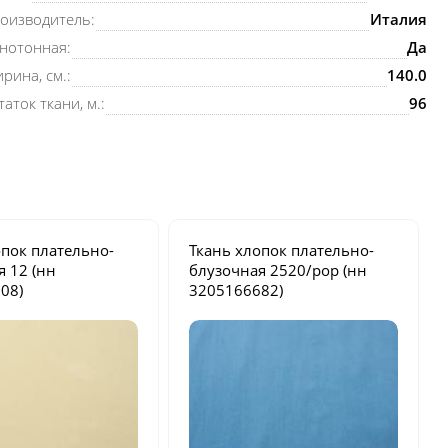
оизводитель:
Италия
нотонная:
Да
рина, см.:
140.0
таток ткани, м.:
96
опок плательно-
Ткань хлопок плательно-
ая
12
(нн
блузочная
2520/pop
(нн
08)
3205166682)