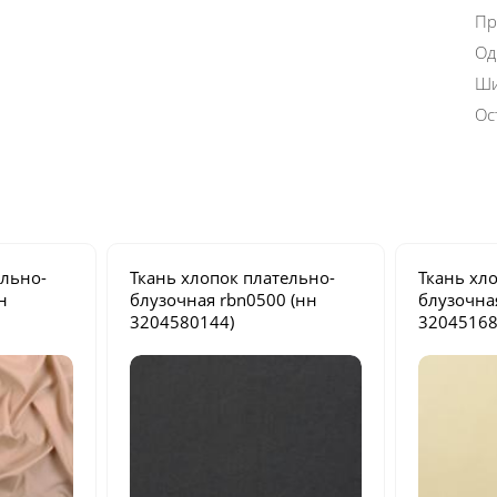
Пр
Од
Ши
Ос
ельно-
Ткань хлопок плательно-
Ткань хл
н
блузочная
rbn0500
(нн
блузочн
3204580144)
32045168