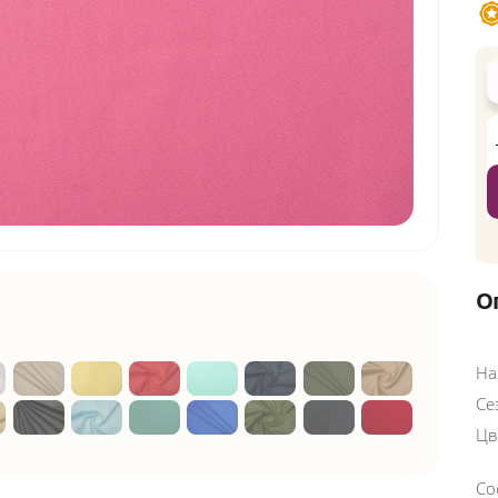
О
На
Се
Цв
Со