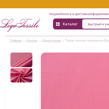
Акции
Оплата и доставка
Оформление
Каталог
Главная
→
Хлопок
→
Однотонная
→
Ткань хлопок плательно-блуз