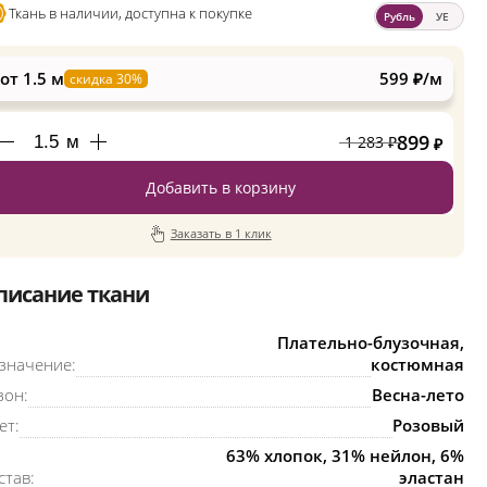
Ткань в наличии, доступна к покупке
Рубль
УЕ
от 1.5 м
599 ₽/м
скидка 30%
899
м
1 283
₽
₽
Добавить в корзину
Заказать в 1 клик
писание ткани
Плательно-блузочная,
значение:
костюмная
зон:
Весна-лето
ет:
Розовый
63% хлопок, 31% нейлон, 6%
став:
эластан