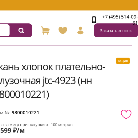
+7 (495) 514-09-
61
Заказать звонок
АКЦИЯ
кань хлопок плательно-
лузочная jtc-4923 (нн
800010221)
м.№:
9800010221
а за метр при покупки от 100 метров
599 ₽/м