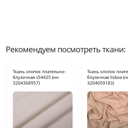
Рекомендуем посмотреть ткани:
Ткань хлопок плательно-
Ткань хлопок плат
блузочная
s54425
(нн
блузочная
lisboa
(н
3204368957)
3204059183)