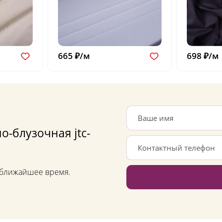
665 ₽/м
698 ₽/м
о-блузочная jtc-
в ближайшее время.