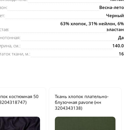
зон:
Весна-лето
ет:
Черный
63% хлопок, 31% нейлон, 6%
став:
эластан
нотонная:
Да
рина, см.:
140.0
таток ткани, м.:
16
опок костюмная
50
Ткань хлопок плательно-
3204318747)
блузочная
pavone
(нн
3204343138)