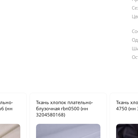
Се
Цв
Со
Од
Ши
Ос
ельно-
Ткань хлопок плательно-
Ткань хл
w6
(нн
блузочная
rbn0500
(нн
4750
(нн 
3204580168)