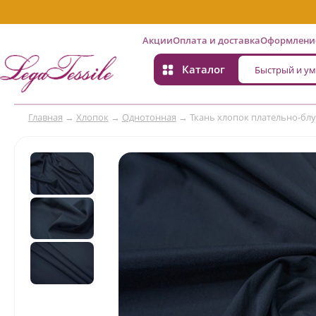
Акции
Оплата и доставка
Оформление
Каталог
Главная
→
Хлопок
→
Однотонная
→
Ткань хлопок плательно-блуз