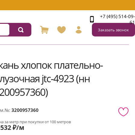
+7 (495) 514-09-
61
Заказать звонок
кань хлопок плательно-
лузочная jtc-4923 (нн
200957360)
м.№:
3200957360
а за метр при покупки от 100 метров
532 ₽/м