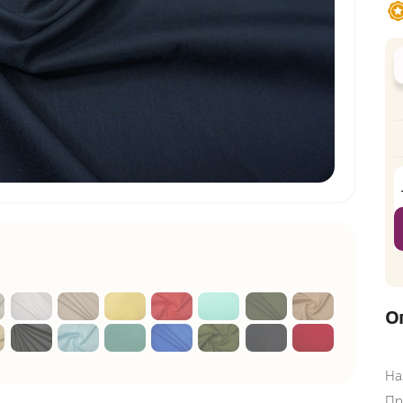
О
На
Пр