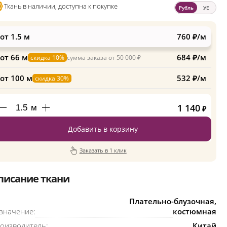
Ткань в наличии, доступна к покупке
Рубль
УЕ
от 1.5 м
760 ₽/м
от 66 м
684 ₽/м
скидка 10%
сумма заказа от 50 000 ₽
от 100 м
532 ₽/м
скидка 30%
1 140
м
₽
Добавить в корзину
Заказать в 1 клик
писание ткани
Плательно-блузочная,
значение:
костюмная
оизводитель:
Китай