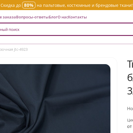
80%
Скидка до
на пальтовые, костюмные и брендовые ткани!
 заказа
Вопросы-ответы
Блог
О нас
Контакты
очная jtc-4923
Т
б
3
Но
Цен
от