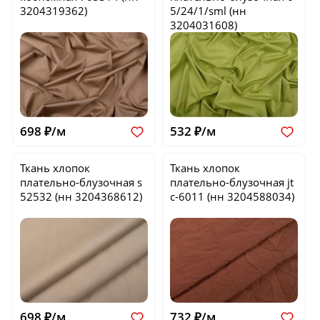
3204319362)
5/24/1/sml
(нн
3204031608)
698 ₽/м
532 ₽/м
Ткань хлопок
Ткань хлопок
плательно-блузочная
s
плательно-блузочная
jt
52532
(нн 3204368612)
c-6011
(нн 3204588034)
698 ₽/м
732 ₽/м