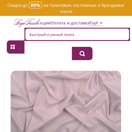
80%
Скидка до
на пальтовые, костюмные и брендовые
ткани!
Ещё
Акции
Оплата и доставка
Главная
→
Хлопок
→
Однотонная
→
Ткань хлопок плательно-
блузочная cherie