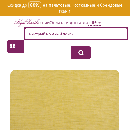
80%
Скидка до
на пальтовые, костюмные и брендовые
ткани!
Ещё
Акции
Оплата и доставка
Главная
→
Хлопок
→
Однотонная
→
Ткань хлопок плательно-
блузочная antman