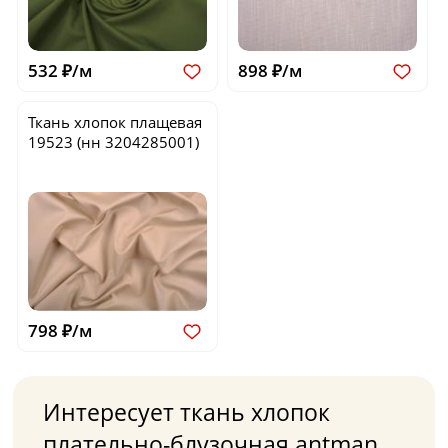
532 ₽/м
898 ₽/м
Ткань хлопок плащевая
19523
(нн 3204285001)
798 ₽/м
Интересует ткань хлопок
плательно-блузочная antman,