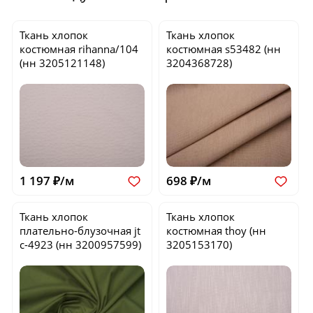
Ткань хлопок
Ткань хлопок
костюмная
rihanna/104
костюмная
s53482
(нн
(нн 3205121148)
3204368728)
1 197 ₽/м
698 ₽/м
Ткань хлопок
Ткань хлопок
плательно-блузочная
jt
костюмная
thoy
(нн
c-4923
(нн 3200957599)
3205153170)