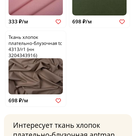
333 ₽/м
698 ₽/м
Ткань хлопок
плательно-блузочная
tc
4313/r1
(нн
3204343916)
698 ₽/м
Интересует ткань хлопок
плательно-блузочная antman,