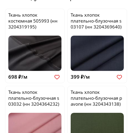
Ткань хлопок
Ткань хлопок
костюмная
505993
(нн
плательно-блузочная
s
3204319195)
03107
(нн 3204369640)
698 ₽/м
399 ₽/м
Ткань хлопок
Ткань хлопок
плательно-блузочная
s
плательно-блузочная
p
03032
(нн 3204364232)
avone
(нн 3204343138)