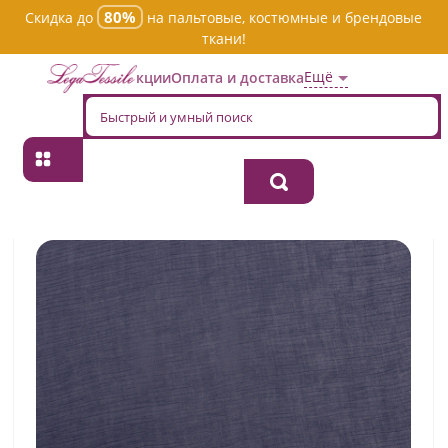
80%
Скидка до
на пальтовые, костюмные и брендовые
ткани!
Ещё
Акции
Оплата и доставка
Главная
→
Хлопок
→
Однотонная
→
Ткань хлопок плательно-
блузочная antman