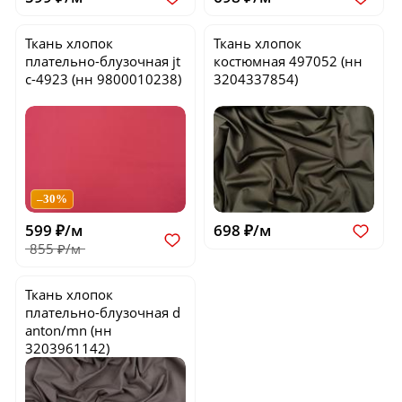
Ткань хлопок
Ткань хлопок
плательно-блузочная
jt
костюмная
497052
(нн
c-4923
(нн 9800010238)
3204337854)
–30%
599 ₽/м
698 ₽/м
855 ₽/м
Ткань хлопок
плательно-блузочная
d
anton/mn
(нн
3203961142)