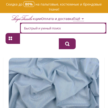
80%
Скидка до
на пальтовые, костюмные и брендовые
ткани!
Ещё
Акции
Оплата и доставка
Главная
→
Хлопок
→
Однотонная
→
Ткань хлопок плательно-
блузочная 199/24/1/sml