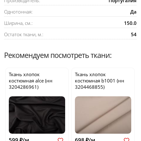
Производитель:
Португалия
Однотонная:
Да
Ширина, см.:
150.0
Остаток ткани, м.:
54
Рекомендуем посмотреть ткани:
Ткань хлопок
Ткань хлопок
костюмная
alce
(нн
костюмная
b1001
(нн
3204286961)
3204468855)
599 ₽/м
698 ₽/м