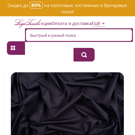
80%
Скидка до
на пальтовые, костюмные и брендовые
ткани!
Ещё
Акции
Оплата и доставка
Главная
→
Хлопок
→
Однотонная
→
Ткань хлопок плательно-
блузочная 149/24/1/sml