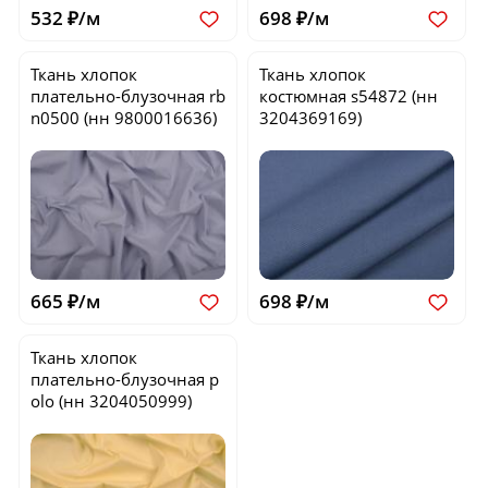
532 ₽/м
698 ₽/м
Ткань хлопок
Ткань хлопок
плательно-блузочная
rb
костюмная
s54872
(нн
n0500
(нн 9800016636)
3204369169)
665 ₽/м
698 ₽/м
Ткань хлопок
плательно-блузочная
p
olo
(нн 3204050999)