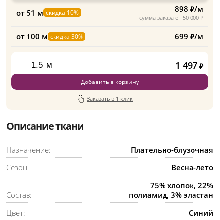
898 ₽/м
от 51 м
скидка 10%
сумма заказа от 50 000 ₽
от 100 м
699 ₽/м
скидка 30%
1 497
м
₽
Добавить в корзину
Заказать в 1 клик
Описание ткани
Назначение:
Плательно-блузочная
Сезон:
Весна-лето
75% хлопок, 22%
Состав:
полиамид, 3% эластан
Цвет:
Синий