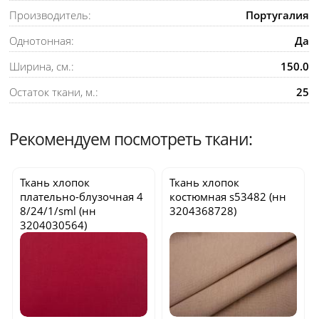
Производитель:
Португалия
Однотонная:
Да
Ширина, см.:
150.0
Остаток ткани, м.:
25
Рекомендуем посмотреть ткани:
Ткань хлопок
Ткань хлопок
плательно-блузочная
4
костюмная
s53482
(нн
8/24/1/sml
(нн
3204368728)
3204030564)