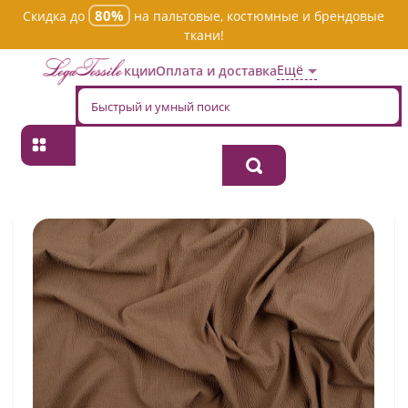
80%
Скидка до
на пальтовые, костюмные и брендовые
ткани!
Ещё
Акции
Оплата и доставка
Главная
→
Хлопок
→
Однотонная
→
Ткань хлопок плательно-
блузочная 143/24/1