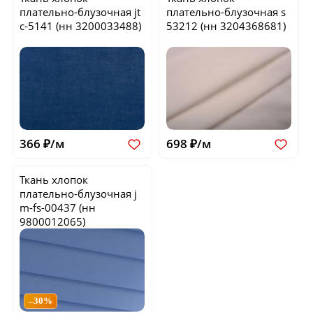
плательно-блузочная
jt
плательно-блузочная
s
c-5141
(нн 3200033488)
53212
(нн 3204368681)
366 ₽/м
698 ₽/м
Ткань хлопок
плательно-блузочная
j
m-fs-00437
(нн
9800012065)
–30%