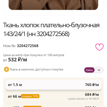
Ткань хлопок плательно-блузочная
143/24/1 (нн 3204272568)
Ном.№:
3204272568
Цена за метр при покупки от 100 метров
532 ₽/м
от
Ткань в наличии, доступна к покупке
Рубль
УЕ
от 1.5 м
760 ₽/м
684 ₽/м
от 66 м
скидка 10%
сумма заказа от 50 000 ₽