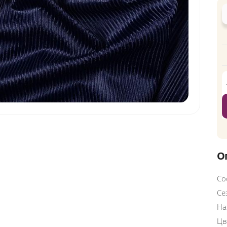
О
Со
Се
На
Цв