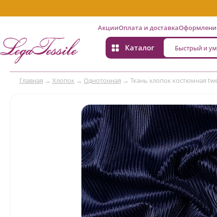
Акции
Оплата и доставка
Оформление
Каталог
Главная
→
Хлопок
→
Однотонная
→
Ткань хлопок костюмная tw