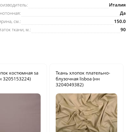
оизводитель:
Италия
нотонная:
Да
рина, см.:
150.0
таток ткани, м.:
90
опок костюмная
sa
Ткань хлопок плательно-
н 3205153224)
блузочная
lisboa
(нн
3204049382)