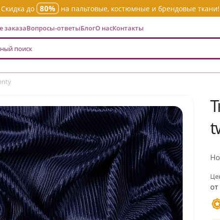
80%
Скидка до
на пальтовые, костюмные и брендовые ткани!
 заказа
Вопросы-ответы
Блог
О нас
Контакты
enty
Т
t
Но
Цен
от