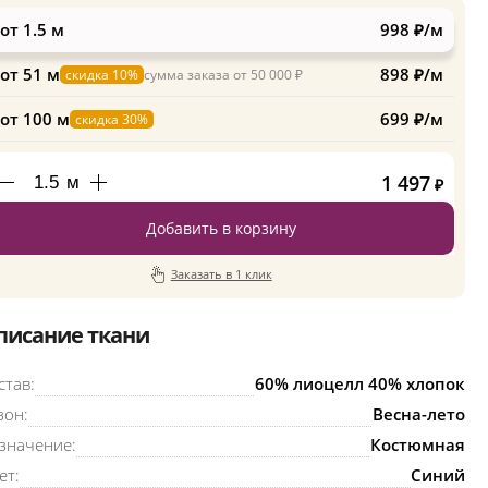
от 1.5 м
998 ₽/м
от 51 м
898 ₽/м
скидка 10%
сумма заказа от 50 000 ₽
от 100 м
699 ₽/м
скидка 30%
1 497
м
₽
Добавить в корзину
Заказать в 1 клик
писание ткани
став:
60% лиоцелл 40% хлопок
зон:
Весна-лето
значение:
Костюмная
ет:
Синий