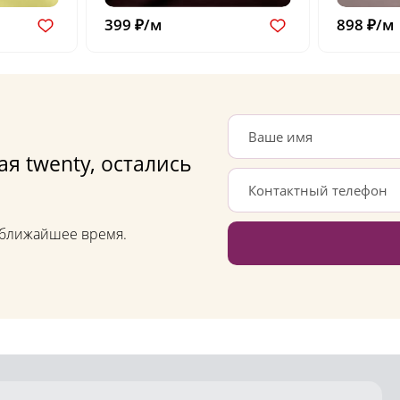
399 ₽/м
898 ₽/м
я twenty, остались
в ближайшее время.