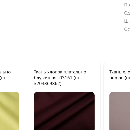
Пр
Од
Ши
Ос
ельно-
Ткань хлопок плательно-
Ткань хл
(нн
блузочная
s03161
(нн
ndman
(н
3204369862)