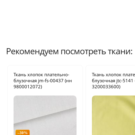
Рекомендуем посмотреть ткани:
Ткань хлопок плательно-
Ткань хлопок плат
блузочная
jm-fs-00437
(нн
блузочная
jtc-5141
9800012072)
3200033600)
–30%