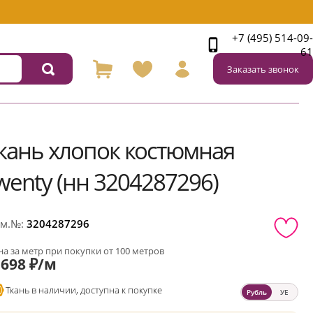
+7 (495) 514-09-
61
Заказать звонок
кань хлопок костюмная
wenty (нн 3204287296)
м.№:
3204287296
а за метр при покупки от 100 метров
698 ₽/м
Ткань в наличии, доступна к покупке
Рубль
УЕ