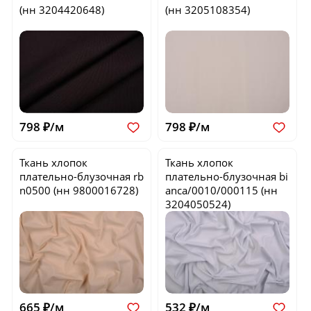
(нн 3204420648)
(нн 3205108354)
798 ₽/м
798 ₽/м
Ткань хлопок
Ткань хлопок
плательно-блузочная
rb
плательно-блузочная
bi
n0500
(нн 9800016728)
anca/0010/000115
(нн
3204050524)
665 ₽/м
532 ₽/м