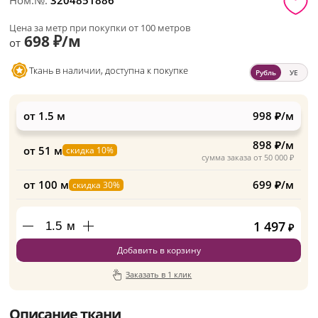
Ном.№:
3204851886
Цена за метр при покупки от 100 метров
698 ₽/м
от
Ткань в наличии, доступна к покупке
Рубль
УЕ
от 1.5 м
998 ₽/м
898 ₽/м
от 51 м
скидка 10%
сумма заказа от 50 000 ₽
от 100 м
699 ₽/м
скидка 30%
1 497
м
₽
Добавить в корзину
Заказать в 1 клик
Описание ткани