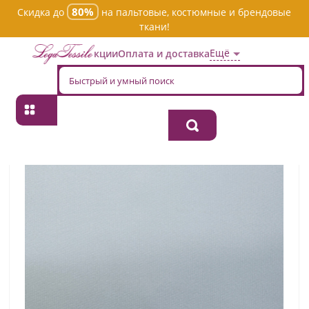
80%
Скидка до
на пальтовые, костюмные и брендовые
ткани!
Ещё
Акции
Оплата и доставка
Главная
→
Хлопок
→
Однотонная
→
Ткань хлопок костюмная tp