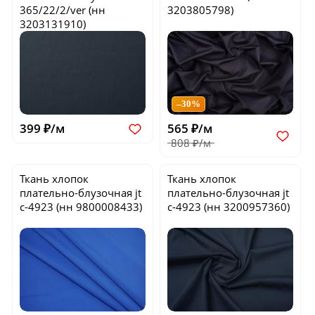
365/22/2/ver
(нн
3203805798)
3203131910)
–30%
399 ₽/м
565 ₽/м
808 ₽/м
Ткань хлопок
Ткань хлопок
плательно-блузочная
jt
плательно-блузочная
jt
c-4923
(нн 9800008433)
c-4923
(нн 3200957360)