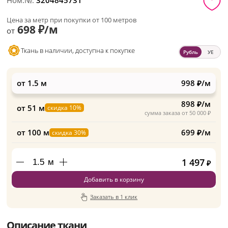
Ном.№:
3204845731
Цена за метр при покупки от 100 метров
698 ₽/м
от
Ткань в наличии, доступна к покупке
Рубль
УЕ
от 1.5 м
998 ₽/м
898 ₽/м
от 51 м
скидка 10%
сумма заказа от 50 000 ₽
от 100 м
699 ₽/м
скидка 30%
1 497
м
₽
Добавить в корзину
Заказать в 1 клик
Описание ткани