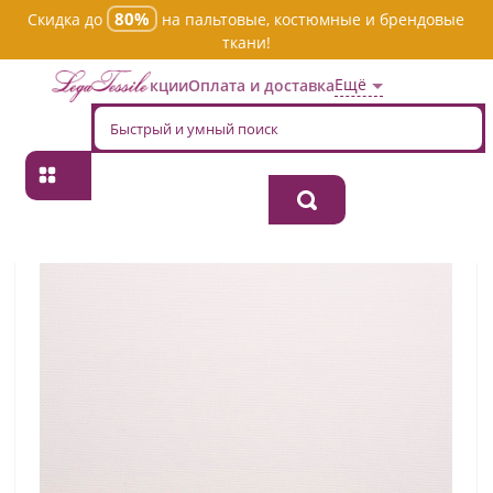
80%
Скидка до
на пальтовые, костюмные и брендовые
ткани!
Ещё
Акции
Оплата и доставка
Главная
→
Хлопок
→
Однотонная
→
Ткань хлопок костюмная tp